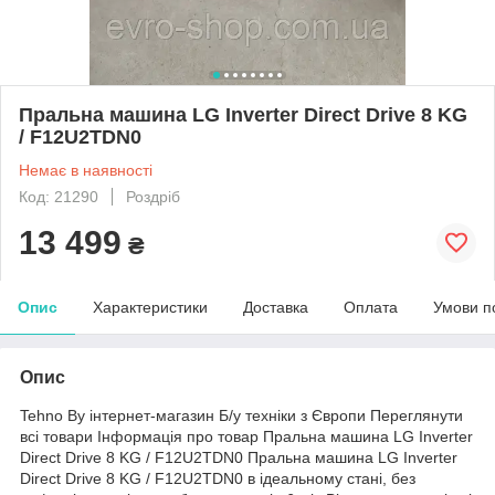
Пральна машина LG Inverter Direct Drive 8 KG
/ F12U2TDN0
Немає в наявності
Код: 21290
Роздріб
13 499
₴
Опис
Характеристики
Доставка
Оплата
Умови п
Опис
Tehno By інтернет-магазин Б/у техніки з Європи Переглянути
всі товари Інформація про товар Пральна машина LG Inverter
Direct Drive 8 KG / F12U2TDN0 Пральна машина LG Inverter
Direct Drive 8 KG / F12U2TDN0 в ідеальному стані, без