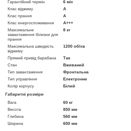
Гарантійний термін
6 міс
Клас віджиму
A
Клас прання
A
Клас енергоспоживання
A+++
Максимальне
8 кг
завантаження білизни для
прання
Максимальна швидкість
1200 об/хв
віджиму
Прямий привід барабана
Так
Стан
Вживаний
Тип завантаження
Фронтальна
Тип управління
Електронне
Колір корпусу
Білий
Габаритні розміри
Вага
60 кг
Висота
850 мм
Глибина
560 мм
Ширина
600 мм