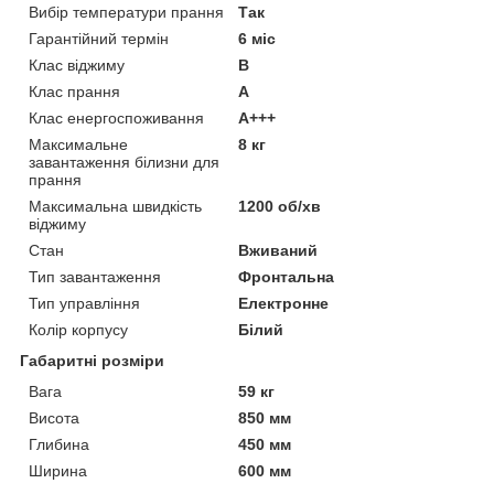
Вибір температури прання
Так
Гарантійний термін
6 міс
Клас віджиму
B
Клас прання
A
Клас енергоспоживання
A+++
Максимальне
8 кг
завантаження білизни для
прання
Максимальна швидкість
1200 об/хв
віджиму
Стан
Вживаний
Тип завантаження
Фронтальна
Тип управління
Електронне
Колір корпусу
Білий
Габаритні розміри
Вага
59 кг
Висота
850 мм
Глибина
450 мм
Ширина
600 мм