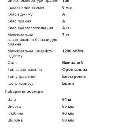
Вибір температури прання
Так
Гарантійний термін
6 міс
Клас віджиму
A
Клас прання
A
Клас енергоспоживання
A+++
Максимальне
7 кг
завантаження білизни для
прання
Максимальна швидкість
1200 об/хв
віджиму
Стан
Вживаний
Тип завантаження
Фронтальна
Тип управління
Електронне
Колір корпусу
Білий
Габаритні розміри
Вага
64 кг
Висота
85 мм
Глибина
46 мм
Ширина
60 мм