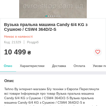
Вузька пральна машина Candy 6/4 KG з
Сушкою / CSW4 364D/2-S
Немає в наявності
Код: 21329
Роздріб
10 499
₴
Опис
Характеристики
Доставка
Оплата
Умови п
Опис
Tehno By інтернет-магазин Б/у техніки з Європи Переглянути
всі товари Інформація про товар Вузька пральна машина
Candy 6/4 KG з Сушкою / CSW4 364D/2-S Вузька пральна
машина Candy 6/4 KG з Сушкою / CSW4 364D/2-S в