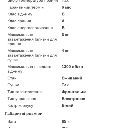
Вибір температури прання
Так
Гарантійний термін
6 міс
Клас віджиму
B
Клас прання
A
Клас енергоспоживання
B
Максимальне
6 кг
завантаження білизни для
прання
Максимальне
4 кг
завантаження білизни для
сушки
Максимальна швидкість
1300 об/хв
віджиму
Стан
Вживаний
Сушка
Так
Тип завантаження
Фронтальна
Тип управління
Електронне
Колір корпусу
Білий
Габаритні розміри
Вага
65 кг