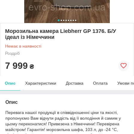
Морозильна камера Liebherr GP 1376. Б/У
ідеал із Німеччини
Немає в наявності
Роздріб
7 999
₴
Опис
Характеристики
Доставка
Оплата
Умови п
Опис
Перевага нашої продукції в співвідношенні ціни та якості,
пропонуємо Вам відчути радість від її володіння й самим у
цьому переконатися! Привезена з Німеччини! Перевірена
майстром! Гарантія! морозильна шафа, 103 л, до -24 °C,