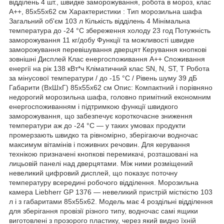
відділень 4 шт., швидке заморожування, робота в мороз, клас
A++, 85х55х62 см Характеристики : Тип морозильна шафа
Загальний об'єм 103 л Кількість відділень 4 Мінімальна
температура до -24 °C збереження холоду 23 год Потужність
заморожування 11 кг/добу Функції та можливості швидке
заморожування перевішування дверцят Керування кнопкові
зовнішні Дисплей Клас енергоспоживання A++ Споживання
енергії на рік 138 кВт*ч Кліматичний клас SN, N, ST, T Робота
за мінусової температури / до -15 °C / Рівень шуму 39 дБ
Габарити (ВхШхГ) 85х55х62 см Опис: Компактний і порівняно
недорогий морозильна шафа, головно примітний економним
енергоспоживанням і підтримкою функції швидкого
заморожування, що забезпечує короткочасне зниження
температури аж до -24 °C — у таких умовах продукти
промерзають швидко та рівномірно, зберігаючи водночас
максимум вітамінів і поживних речовин. Для керування
технікою призначені кнопкові перемикачі, розташовані на
лицьовій панелі над дверцятами. Між ними розміщений
невеликий цифровий дисплей, що показує поточну
температуру всередині робочого відділення. Морозильна
камера Liebherr GP 1376 — невеликий пристрій місткістю 103
л і з габаритами 85х55х62. Модель має 4 роздільні відділення
для зберігання провізії різного типу, водночас самі ящики
виготовлені з прозорого пластику, через який видно їхній