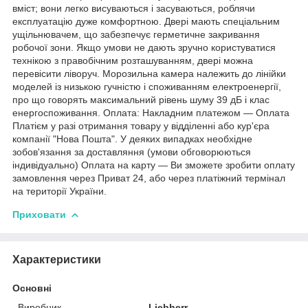
вміст; вони легко висуваються і засуваються, роблячи
експлуатацію дуже комфортною. Двері мають спеціальним
ущільнювачем, що забезпечує герметичне закривання
робочої зони. Якщо умови не дають зручно користуватися
технікою з правобічним розташуванням, двері можна
перевісити ліворуч. Морозильна камера належить до лінійки
моделей із низькою гучністю і споживанням електроенергії,
про що говорять максимальний рівень шуму 39 дБ і клас
енергоспоживання. Оплата: Накладним платежом — Оплата
Платієм у разі отримання товару у відділенні або кур'єра
компанії "Нова Пошта". У деяких випадках необхідне
зобов'язання за доставляння (умови обговорюються
індивідуально) Оплата на карту — Ви зможете зробити оплату
замовлення через Приват 24, або через платіжний термінал
на території України.
Приховати
Характеристики
Основні
Виробник
Liebherr