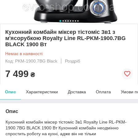
Кухонний комбайн міксер тістоміс 3в1 з
м'ясорубкою Royalty Line RL-PKM-1900.7BG
BLACK 1900 Вт
Немає в наявності
Код: PKM-1900.7BG Black
Роздріб
7 499
₴
Опис
Характеристики
Доставка
Оплата
Умови п
Опис
Кухонний комбайн міксер тістоміс 3в1 Royalty Line RL-PKM-
1900.7BG BLACK 1900 Вт Кухонний комбайн неодмінно
спростить роботу на кухні, адже він не тільки