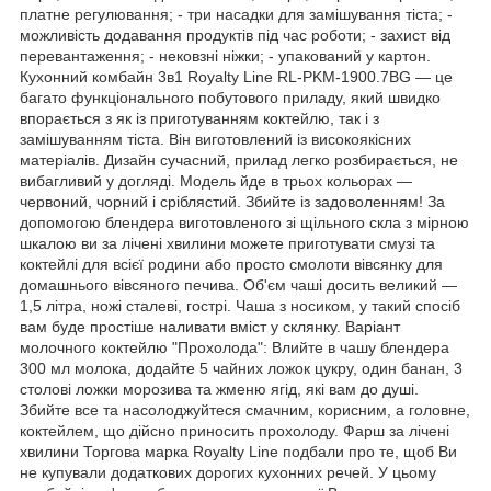
платне регулювання; - три насадки для замішування тіста; -
можливість додавання продуктів під час роботи; - захист від
перевантаження; - нековзні ніжки; - упакований у картон.
Кухонний комбайн 3в1 Royalty Line RL-PKM-1900.7BG — це
багато функціонального побутового приладу, який швидко
впорається з як із приготуванням коктейлю, так і з
замішуванням тіста. Він виготовлений із високоякісних
матеріалів. Дизайн сучасний, прилад легко розбирається, не
вибагливий у догляді. Модель йде в трьох кольорах —
червоний, чорний і сріблястий. Збийте із задоволенням! За
допомогою блендера виготовленого зі щільного скла з мірною
шкалою ви за лічені хвилини можете приготувати смузі та
коктейлі для всієї родини або просто смолоти вівсянку для
домашнього вівсяного печива. Об'єм чаші досить великий —
1,5 літра, ножі сталеві, гострі. Чаша з носиком, у такий спосіб
вам буде простіше наливати вміст у склянку. Варіант
молочного коктейлю "Прохолода": Влийте в чашу блендера
300 мл молока, додайте 5 чайних ложок цукру, один банан, 3
столові ложки морозива та жменю ягід, які вам до душі.
Збийте все та насолоджуйтеся смачним, корисним, а головне,
коктейлем, що дійсно приносить прохолоду. Фарш за лічені
хвилини Торгова марка Royalty Line подбали про те, щоб Ви
не купували додаткових дорогих кухонних речей. У цьому