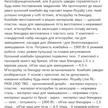
багатофункціональний, але й досить швидко справляється з
будь-яким поставленим завданням. Ми пропонуємо до вашої
уваги кухонний комбайн від торгової марки Royalty Line, який
успішно поєднав у собі тістоміс, м'ясорубку та блендер.
Комбайн виготовлений із міцних матеріалів, верх — щільний
пластик, чаша для замішування тіста виготовлені з неіржавкої
сталі, м'ясорубка та всі аксесуари з міцного сплаву металу,
чаша блендера виготовлена з товстого скла. У комплекті —
стандартний набір насадок для м'ясорубки, гак для
замішування, насадка для збивання і для безпосереднього
замішування тіста. Потужність комбайна — 1900 Вт. 6 режимів
роботи, плюс режим пульсації та плавне регулювання.
Кухонний комбайн працюємо порівняно тихо. У комплекті є
прозорий захист від бризок, об'єм чаші блендера 1,5 л, є
міркова шкала, об'єм чаші для замішування — 6,5 л.
М'ясорубку та блендер легко встановлювати. Комбайн швидко
розбирається. У основі є присоски, які не допускають
ковзання кобайну будь-якою поверхнею. Royalty Line RL-
PKM-1900.7BG: - ергономічний дизайн; - матеріал корпусу —
пластик; - матеріал м'ясорубки та аксесуарів — неіржавка
сталь; - матеріал чаші для замішування — неіржавка сталь; -
материал защиты от брызг - акрил; - матеріал чаші блендера
— скло; - потужність — 1900 Вт; - об'єм чаші блендера — 1,5
літра; - об'єм чаші для тіста — 6,5 літра; - 6 режимів роботи; -