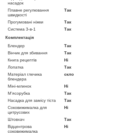
насадок
Плавне регулювання
Так
швидкості
Прогумовані ніжки
Так
Система 3-в-1
Так
Комплектація
Блендер
Так
Вінчик для збивання
Так
Книга рецептів
Ні
Лопатка
Так
Матеріал глечика
скло
блендера
Міні-млинок
Ні
М'ясорубка
Так
Насадка для замісу тіста
Так
Соковижималка для
Ні
цитрусових
Штовхач
Так
Відцентрова
Ні
соковижималка