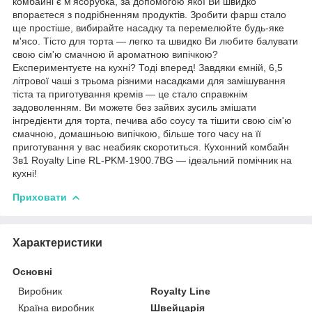
комбайні є м'ясорубка, за допомогою якої Ви швидко
впораєтеся з подрібненням продуктів. Зробити фарш стало
ще простіше, вибирайте насадку та перемелюйте будь-яке
м'ясо. Тісто для торта — легко та швидко Ви любите балувати
свою сім'ю смачною й ароматною випічкою?
Експериментуєте на кухні? Тоді вперед! Завдяки ємній, 6,5
літрової чаші з трьома різними насадками для замішування
тіста та приготування кремів — це стало справжнім
задоволенням. Ви можете без зайвих зусиль змішати
інгредієнти для торта, печива або соусу та тішити свою сім'ю
смачною, домашньою випічкою, більше того часу на її
приготування у вас неабияк скоротиться. Кухонний комбайн
3в1 Royalty Line RL-PKM-1900.7BG — ідеальний помічник на
кухні!
Приховати
Характеристики
Основні
Виробник
Royalty Line
Країна виробник
Швейцарія