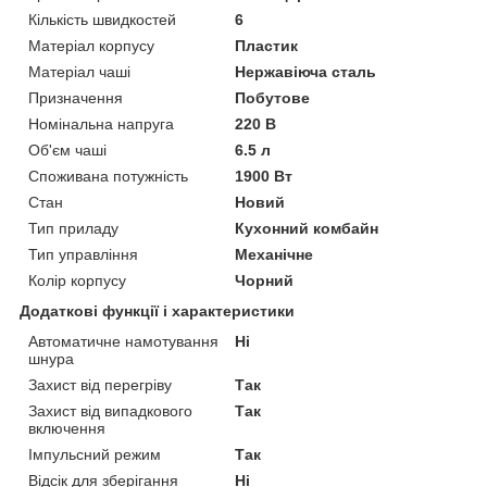
Кількість швидкостей
6
Матеріал корпусу
Пластик
Матеріал чаші
Нержавіюча сталь
Призначення
Побутове
Номінальна напруга
220 В
Об'єм чаші
6.5 л
Споживана потужність
1900 Вт
Стан
Новий
Тип приладу
Кухонний комбайн
Тип управління
Механічне
Колір корпусу
Чорний
Додаткові функції і характеристики
Автоматичне намотування
Ні
шнура
Захист від перегріву
Так
Захист від випадкового
Так
включення
Імпульсний режим
Так
Відсік для зберігання
Ні