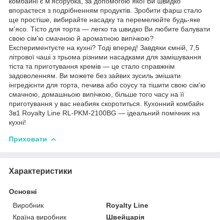
комбайні є м'ясорубка, за допомогою якої Ви швидко
впораєтеся з подрібненням продуктів. Зробити фарш стало
ще простіше, вибирайте насадку та перемелюйте будь-яке
м'ясо. Тісто для торта — легко та швидко Ви любите балувати
свою сім'ю смачною й ароматною випічкою?
Експериментуєте на кухні? Тоді вперед! Завдяки ємній, 7,5
літрової чаші з трьома різними насадками для замішування
тіста та приготування кремів — це стало справжнім
задоволенням. Ви можете без зайвих зусиль змішати
інгредієнти для торта, печива або соусу та тішити свою сім'ю
смачною, домашньою випічкою, більше того часу на її
приготування у вас неабияк скоротиться. Кухонний комбайн
3в1 Royalty Line RL-PKM-2100BG — ідеальний помічник на
кухні!
Приховати
Характеристики
Основні
Виробник
Royalty Line
Країна виробник
Швейцарія