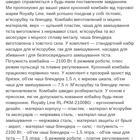
швидко справляється з будь-яким поставленим завданням.
Ми пропонуємо до вашої уваги кухонний комбайн від торгової
марки Royalty Line, який успішно поєднав у собі тістоміс,
м'ясорубку та блендер. Комбайн виготовлений із міцних
матеріалів, верх — щільний пластик, чаша для замішування
тіста виготовлені з неіржавкої сталі, м'ясорубка та всі
аксесуари з міцного сплаву металу, чаша блендера
виготовлена з товстого скла. У комплекті — стандартний набір
насадок для м'ясорубки, гак для замішування, насадка для
збивання і для безпосереднього замішування тіста.
Потужність комбайна — 2100 Вт. 6 режимів роботи, плюс
режим пульсації та плавне регулювання. Кухонний комбайн
працюємо порівняно тихо. У комплекті є прозорий захист від
бризок, об'єм чаші блендера 1,5 л, є міркова шкала, об'єм
чаші для замішування — 7,5 л. М'ясорубку та блендер легко
встановлювати. Комбайн швидко розбирається. У основі є
присоски, які не допускають ковзання кобайну будь-якою
поверхнею. Royalty Line RL-PKM-2100BG: - ергономічний
дизайн; - матеріал корпусу — пластик; - матеріал м'ясорубки
та аксесуарів — неіржавка сталь; - матеріал чаші для
замішування — неіржавка сталь; - материал защиты от брызг
- акрил; - матеріал чаші блендера — скло; - потужність —
2100 Вт; - об'єм чаші блендера — 1,5 літра; - об'єм чаші для
тіста — 7,5 літра; - 6 режимів роботи; - платне регулювання; -