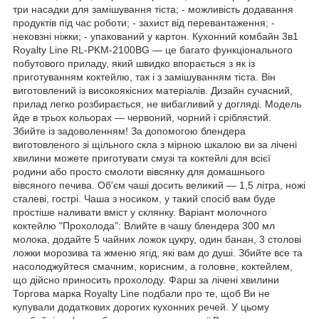
три насадки для замішування тіста; - можливість додавання
продуктів під час роботи; - захист від перевантаження; -
нековзні ніжки; - упакований у картон. Кухонний комбайн 3в1
Royalty Line RL-PKM-2100BG — це багато функціонального
побутового приладу, який швидко впорається з як із
приготуванням коктейлю, так і з замішуванням тіста. Він
виготовлений із високоякісних матеріалів. Дизайн сучасний,
прилад легко розбирається, не вибагливий у догляді. Модель
йде в трьох кольорах — червоний, чорний і сріблястий.
Збийте із задоволенням! За допомогою блендера
виготовленого зі щільного скла з мірною шкалою ви за лічені
хвилини можете приготувати смузі та коктейлі для всієї
родини або просто смолоти вівсянку для домашнього
вівсяного печива. Об'єм чаші досить великий — 1,5 літра, ножі
сталеві, гострі. Чаша з носиком, у такий спосіб вам буде
простіше наливати вміст у склянку. Варіант молочного
коктейлю "Прохолода": Влийте в чашу блендера 300 мл
молока, додайте 5 чайних ложок цукру, один банан, 3 столові
ложки морозива та жменю ягід, які вам до душі. Збийте все та
насолоджуйтеся смачним, корисним, а головне, коктейлем,
що дійсно приносить прохолоду. Фарш за лічені хвилини
Торгова марка Royalty Line подбали про те, щоб Ви не
купували додаткових дорогих кухонних речей. У цьому