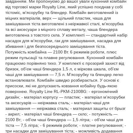
завданням. Ми пропонуємо до вашої уваги кухонний комбайн
від торгової марки Royalty Line, який успішно поєднав у собі
тістоміс, м'ясорубку та блендер. Комбайн виготовлений із
міцних матеріалів, верх — щільний пластик, чаша для
замішування тіста виготовлені з неіржавкої сталі, м'ясорубка
та всі аксесуари з міцного сплаву металу, чаша блендера
виготовлена з товстого скла. У комплекті — стандартний набір
насадок для м'ясорубки, гак для замішування, насадка для
збивання і для безпосереднього замішування тіста.
Потужність комбайна — 2100 Вт. 6 режимів роботи, плюс
режим пульсації та плавне регулювання. Кухонний комбайн
працюємо порівняно тихо. У комплекті є прозорий захист від
бризок, об'єм чаші блендера 1,5 л, є міркова шкала, об'єм
чаші для замішування — 7,5 л. М'ясорубку та блендер легко
встановлювати. Комбайн швидко розбирається. У основі є
присоски, які не допускають ковзання кобайну будь-якою
поверхнею. Royalty Line RL-PKM-2100BG: - ергономічний
дизайн; - матеріал корпусу — пластик; - матеріал м'ясорубки
та аксесуарів — неіржавка сталь; - матеріал чаші для
замішування — неіржавка сталь; - материал защиты от брызг
- акрил; - матеріал чаші блендера — скло; - потужність —
2100 Вт; - об'єм чаші блендера — 1,5 літра; - об'єм чаші для
тіста — 7,5 літра; - 6 режимів роботи; - платне регулювання; -
три насадки для замішування тіста; - можливість додавання