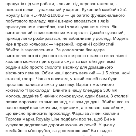
продуктів під час роботи; - захист від перевантаження; -
нековзні ніжки; - упакований у картон. Кухонний комбайн 3в1
Royalty Line RL-PKM-2100BG — це багато функціонального
побутового приладу, який швидко впорається з як із
приготуванням коктейлю, так і з замішуванням тіста. Він
виготовлений із високоякісних матеріалів. Дизайн сучасний,
прилад легко розбирається, не вибагливий у догляді. Модель
йде в трьох кольорах — червоний, чорний і сріблястий.
Збийте із задоволенням! За допомогою блендера
виготовленого зі щільного скла з мірною шкалою ви за лічені
хвилини можете приготувати смузі та коктейлі для всієї
родини або просто смолоти вівсянку для домашнього
вівсяного печива. Об'єм чаші досить великий — 1,5 літра, ножі
сталеві, гострі. Чаша з носиком, у такий спосіб вам буде
простіше наливати вміст у склянку. Варіант молочного
коктейлю "Прохолода": Влийте в чашу блендера 300 мл
молока, додайте 5 чайних ложок цукру, один банан, 3 столові
ложки морозива та жменю ягід, які вам до душі. Збийте все та
насолоджуйтеся смачним, корисним, а головне, коктейлем,
що дійсно приносить прохолоду. Фарш за лічені хвилини
Торгова марка Royalty Line подбали про те, щоб Ви не
купували додаткових дорогих кухонних речей. У цьому
комбайні є м'ясорубка, за допомогою якої Ви швидко