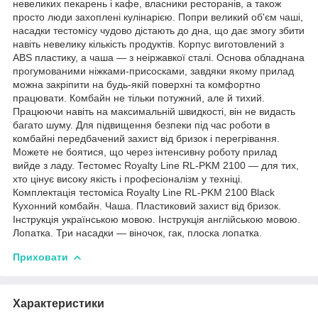
невеликих пекарень і кафе, власники ресторанів, а також
просто люди захоплені кулінарією. Попри великий об'єм чаші,
насадки тестомісу чудово дістають до дна, що дає змогу збити
навіть невелику кількість продуктів. Корпус виготовлений з
ABS пластику, а чаша — з неіржавкої сталі. Основа обладнана
прогумованими ніжками-присосками, завдяки якому прилад
можна закріпити на будь-якій поверхні та комфортно
працювати. Комбайн не тільки потужний, але й тихий.
Працюючи навіть на максимальній швидкості, він не видасть
багато шуму. Для підвищення безпеки під час роботи в
комбайні передбачений захист від бризок і перегрівання.
Можете не боятися, що через інтенсивну роботу прилад
вийде з ладу. Тестомес Royalty Line RL-PKM 2100 — для тих,
хто цінує високу якість і професіоналізм у техніці.
Комплектація тестоміса Royalty Line RL-PKM 2100 Black
Кухонний комбайн. Чаша. Пластиковий захист від бризок.
Інструкція українською мовою. Інструкція англійською мовою.
Лопатка. Три насадки — віночок, гак, плоска лопатка.
Приховати
Характеристики