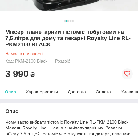
Міксер планетарний тістоміс побутовий на
7,5 літра для дому та пекарні Royalty Line RL-
PKM2100 BLACK
Немає в наявності
Код: PKM-2100 Black
Роздріб
3 990
₴
Опис
Характеристики
Доставка
Оплата
Умови п
Опис
Чому варто вибрати тістоміс Royalty Line RL-PKM 2100 Black
Модель Royalty Line — одна з найпопулярніших. Завдяки
об'єму 7.5 л. цей тестоміс часто купують кондитери, власники