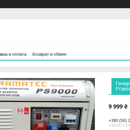
вка и оплата
Возврат и обмен
Генер
Prama
9 999 ₴
+380 (50) 
+38067724