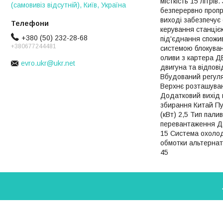
місткість 15 літрі
(самовивіз відсутній), Київ, Україна
безперервно пропр
виході забезпечує 
керування станціє
+380 (50) 232-28-68
під'єднання спожи
+380677244481
системою блокуван
оливи з картера ДВ
evro.ukr@ukr.net
двигуна та відпов
Вбудований регуля
Верхнє розташуванн
Додатковий вихід 
збирання Китай Пус
(кВт) 2,5 Тип пали
перевантаження Да
15 Система охолод
обмотки альтернат
45