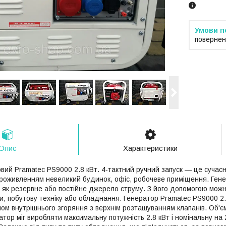
повернен
Опис
Характеристики
вий Pramatec PS9000 2.8 кВт. 4-тактний ручний запуск — це сучасн
роживленням невеликий будинок, офіс, робочеве приміщення. Ген
 як резервне або постійне джерело струму. З його допомогою можн
и, побутову техніку або обладнання. Генератор Pramatec PS9000 2
ом внутрішнього згоряння з верхнім розташуванням клапанів. Об'єм
тор міг виробляти максимальну потужність 2.8 кВт і номінальну на