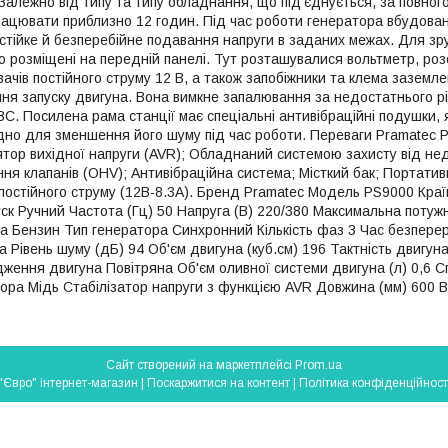
в. Залежно від типу та типу обладнання, що під'єднується, за повн
ацювати приблизно 12 годин. Під час роботи генератора вбудова
стійке й безперебійне подавання напруги в заданих межах. Для зру
ю розміщені на передній панелі. Тут розташувалися вольтметр, роз
вачів постійного струму 12 В, а також запобіжники та клема зазем
ня запуску двигуна. Вона вимкне запалювання за недостатнього рі
С. Посилена рама станції має спеціальні антивібраційні подушки, 
ідно для зменшення його шуму під час роботи. Переваги Pramatec P
тор вихідної напруги (AVR); Обладнаний системою захисту від нед
я клапанів (OHV); Антивібраційна система; Місткий бак; Портативн
постійного струму (12В-8.3А). Бренд Pramatec Модель PS9000 Країн
к Ручний Частота (Гц) 50 Напруга (В) 220/380 Максимальна потужні
ва Бензин Тип генератора Синхронний Кількість фаз 3 Час безперер
 Рівень шуму (дБ) 94 Об'єм двигуна (куб.см) 196 Тактність двигун
ження двигуна Повітряна Об'єм оливної системи двигуна (л) 0,6 Сп
ора Мідь Стабілізатор напруги з функцією AVR Довжина (мм) 600 Ви
Сайт створений на маркетплейсі
Prom.ua
"Євро" інтернет-магазин |
Поскаржитися на контент
|
Політика конфіденційност