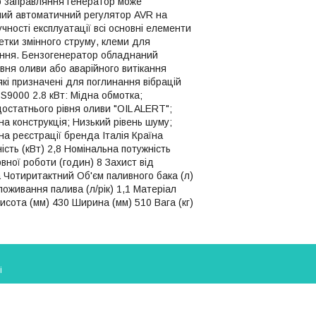
ого заправляння генератор може
ний автоматичний регулятор AVR на
чності експлуатації всі основні елементи
етки змінного струму, клеми для
лення. Бензогенератор обладнаний
вня оливи або аварійного витікання
які призначені для поглинання вібрацій
S9000 2.8 кВт: Мідна обмотка;
остатнього рівня оливи "OIL ALERT";
а конструкція; Низький рівень шуму;
а реєстрації бренда Італія Країна
сть (кВт) 2,8 Номінальна потужність
вної роботи (годин) 8 Захист від
а Чотиритактний Об'єм паливного бака (л)
оживання палива (л/рік) 1,1 Матеріал
сота (мм) 430 Ширина (мм) 510 Вага (кг)
і