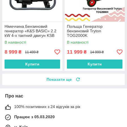
Нiмеччина.Бензиновий
Польща Генератор
генератор «K&S BASIC» 2.2
бензиновий Tryton
kW 4-х тактний двигун KSB
TOG2000K
2200A
В наявності
В наявності
8 999
11 999
₴
₴
11 499 ₴
14 999 ₴
Купити
Купити
Показати ще
Про нас
100% позитивних з 24 відгуків за рік
Працює з 05.03.2020