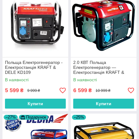
Польща Електрогенератор -
2.0 КВТ Польща
Електростанція KRAFT &
Електрогенератор —
DELE KD109
Електростанція KRAFT &
DELE KD (Kraft welle) 2,0 КВТ
В наявності
В наявності
5 599
6 599
₴
₴
9 999 ₴
10 999 ₴
Купити
Купити
–27%
Подарунок
–25%