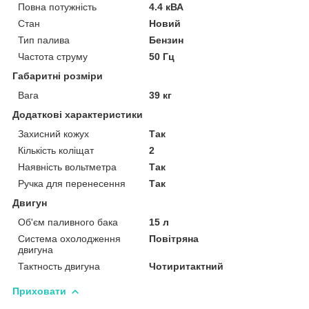
Повна потужність
4.4 кВА
Стан
Новий
Тип палива
Бензин
Частота струму
50 Гц
Габаритні розміри
Вага
39 кг
Додаткові характеристики
Захисний кожух
Так
Кількість коліщат
2
Наявність вольтметра
Так
Ручка для перенесення
Так
Двигун
Об'єм паливного бака
15 л
Система охолодження
Повітряна
двигуна
Тактность двигуна
Чотиритактний
Приховати