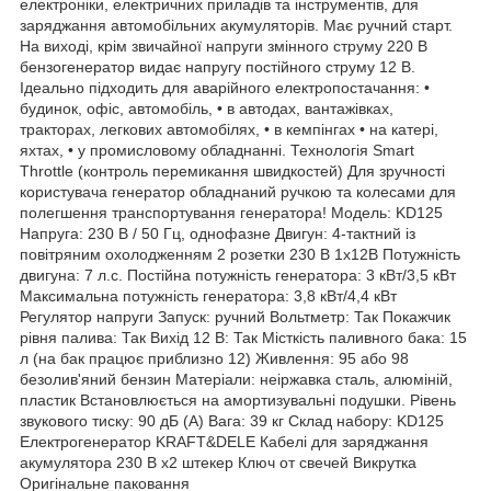
електроніки, електричних приладів та інструментів, для
заряджання автомобільних акумуляторів. Має ручний старт.
На виході, крім звичайної напруги змінного струму 220 В
бензогенератор видає напругу постійного струму 12 В.
Ідеально підходить для аварійного електропостачання: •
будинок, офіс, автомобіль, • в автодах, вантажівках,
тракторах, легкових автомобілях, • в кемпінгах • на катері,
яхтах, • у промисловому обладнанні. Технологія Smart
Throttle (контроль перемикання швидкостей) Для зручності
користувача генератор обладнаний ручкою та колесами для
полегшення транспортування генератора! Модель: KD125
Напруга: 230 В / 50 Гц, однофазне Двигун: 4-тактний із
повітряним охолодженням 2 розетки 230 В 1х12В Потужність
двигуна: 7 л.с. Постійна потужність генератора: 3 кВт/3,5 кВт
Максимальна потужність генератора: 3,8 кВт/4,4 кВт
Регулятор напруги Запуск: ручний Вольтметр: Так Покажчик
рівня палива: Так Вихід 12 В: Так Місткість паливного бака: 15
л (на бак працює приблизно 12) Живлення: 95 або 98
безолив'яний бензин Матеріали: неіржавка сталь, алюміній,
пластик Встановлюється на амортизувальні подушки. Рівень
звукового тиску: 90 дБ (A) Вага: 39 кг Склад набору: KD125
Електрогенератор KRAFT&DELE Кабелі для заряджання
акумулятора 230 В x2 штекер Ключ от свечей Викрутка
Оригінальне паковання