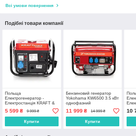
Всі умови повернення
Подібні товари компанії
Польща
Бензиновий генератор
Пол
Електрогенератор -
Yokohama KW6500 3.5 кВт
Елек
Електростанція KRAFT &
однофазний
Елек
DELE KD109
DEL
5 599
11 999
10 
₴
₴
9 999 ₴
14 999 ₴
Купити
Купити