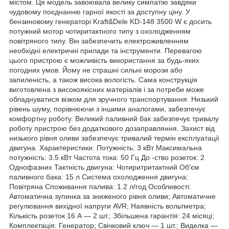
містом. Ця модель завоювала велику симпатію завдяки
чудовому поєднанню гарної якості за доступну ціну. У
бензиновому генераторі Kraft&Dele KD-148 3500 W є досить
потужний мотор чотиритактного типу з охолодженням
повітряного типу. Він забезпечить електроживленням
необхідні електричні прилади та інструменти. Перевагою
цього пристрою є можливість використання за будь-яких
погодних умов. Йому не страшні сильні морози або
запиленість, а також висока вологість. Сама конструкція
виготовлена з високоякісних матеріалів і за потреби може
обладнуватися візком для зручного транспортування. Низький
рівень шуму, порівнюючи з іншими аналогами, забезпечує
комфортну роботу. Великий паливний бак забезпечує тривалу
роботу пристрою без додаткового дозаправляння. Захист від
низького рівня оливи забезпечує тривалий термін експлуатації
двигуна. Характеристики: Потужність: 3 кВт Максимальна
потужність: 3.5 кВт Частота тока: 50 Гц До -ство розеток: 2
Однофазних Тактність двигуна: Чотиритритактний Об'єм
паливного бака: 15 л Система охолодження двигуна:
Повітряна Споживання палива: 1.2 л/год Особливості:
Автоматична зупинка за зниженого рівня оливи; Автоматичне
регулювання вихідної напруги AVR; Наявність вольтметра;
Кількість розеток 16 А — 2 шт.; Збільшена гарантія: 24 місяці;
Комплектація: Генератор; Свічковий ключ — 1 шт.; Виделка —