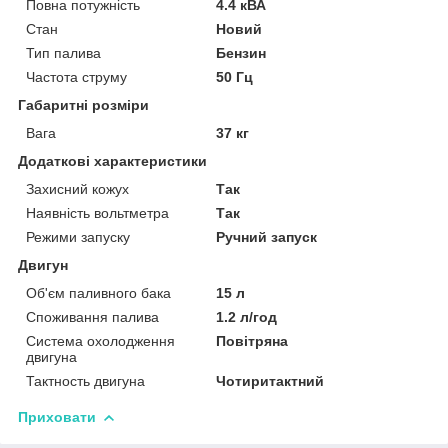
Повна потужність
4.4 кВА
Стан
Новий
Тип палива
Бензин
Частота струму
50 Гц
Габаритні розміри
Вага
37 кг
Додаткові характеристики
Захисний кожух
Так
Наявність вольтметра
Так
Режими запуску
Ручний запуск
Двигун
Об'єм паливного бака
15 л
Споживання палива
1.2 л/год
Система охолодження
Повітряна
двигуна
Тактность двигуна
Чотиритактний
Приховати