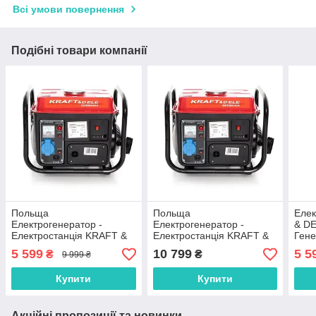
Всі умови повернення
Подібні товари компанії
Польща
Польща
Еле
Електрогенератор -
Електрогенератор -
& D
Електростанція KRAFT &
Електростанція KRAFT &
Гене
DELE KD109
DELE KD109
кВт
5 599
10 799
5 5
₴
₴
9 999 ₴
Купити
Купити
Акційні пропозиції та новинки