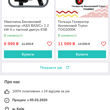
Нiмеччина.Бензиновий
Польща Генератор
генератор «K&S BASIC» 2.2
бензиновий Tryton
kW 4-х тактний двигун KSB
TOG2000K
2200A
В наявності
В наявності
8 999
11 999
₴
₴
11 499 ₴
14 999 ₴
Купити
Купити
Показати ще
Про нас
100% позитивних з 24 відгуків за рік
Працює з 05.03.2020
м. Київ