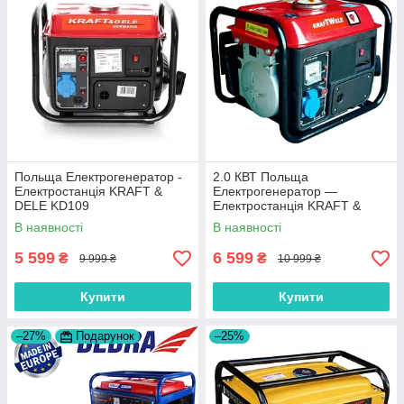
Польща Електрогенератор -
2.0 КВТ Польща
Електростанція KRAFT &
Електрогенератор —
DELE KD109
Електростанція KRAFT &
DELE KD (Kraft welle) 2,0 КВТ
В наявності
В наявності
5 599
6 599
₴
₴
9 999 ₴
10 999 ₴
Купити
Купити
–27%
Подарунок
–25%