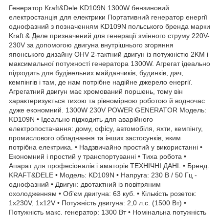
Генератор Kraft&Dele KD109N 1300W бензиновий
електростанція для електрики Портативний генератор енергії
однофазний з позначенням KD109N польського бренда марки
Kraft & Деле призначений для генерації змінного струму 220V-
230V за допомогою двигуна внутрішнього згоряння
японського дизайну OHV 2-тактний двигун із потужністю 2KM і
максимальної потужності генератора 1300W. Агрегат ідеально
підходить для будівельних майданчиків, будинків, дач,
кемпінгів і там, де нам потрібне надійне джерело енергії.
Агрегатний двигун має хромований поршень, тому він
характеризується тихою та рівномірною роботою й водночас
дуже економний. 1300W 230V POWER GENERATOR Модель:
KD109N • Ідеально підходить для аварійного
електропостачання: дому, офісу, автомобіля, яхти, кемпінгу,
промислового обладнання та інших застосунків, яким
потрібна електрика. • Надзвичайно простий у використанні •
Економний і простий у транспортуванні • Тиха робота •
Апарат для професіоналів і аматорів ТЕХНІЧНІ ДАНІ: • Бренд:
KRAFT&DELE • Модель: KD109N • Напруга: 230 В / 50 Гц -
однофазний • Двигун: двотактний із повітряним
охолодженням • Об'єм двигуна: 63 куб. • Кількість розеток:
1x230V, 1x12V • Потужність двигуна: 2,0 л.с. (1500 Вт) •
Потужність макс. генератор: 1300 Вт • Номінальна потужність