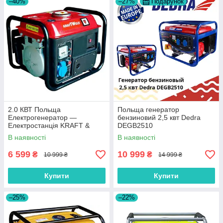
–40%
–27%
Подарунок
2.0 КВТ Польща
Польща генератор
Електрогенератор —
бензиновий 2,5 квт Dedra
Електростанція KRAFT &
DEGB2510
DELE KD (Kraft welle) 2,0 КВТ
В наявності
В наявності
6 599
10 999
₴
₴
10 999 ₴
14 999 ₴
Купити
Купити
–25%
–22%