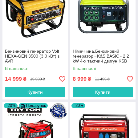
Бензиновий генератор Volt
Нiмеччина.Бензиновий
HEXA-GEN 3500 (3.0 кВт) з
генератор «K&S BASIC» 2.2
AVR
kW 4-х тактний двигун KSB
2200A
В наявності
В наявності
14 999
8 999
₴
₴
19 999 ₴
11 499 ₴
Купити
Купити
–20%
Подарунок
–20%