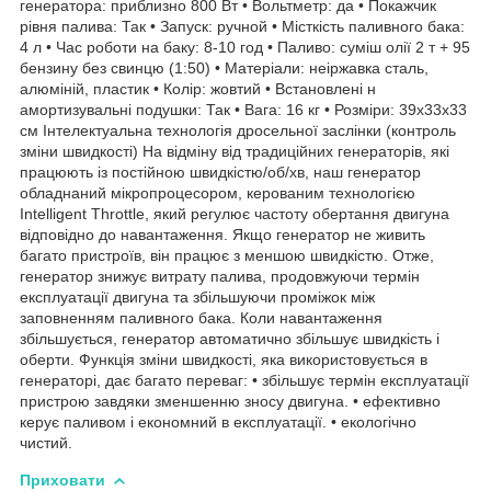
генератора: приблизно 800 Вт • Вольтметр: да • Покажчик
рівня палива: Так • Запуск: ручной • Місткість паливного бака:
4 л • Час роботи на баку: 8-10 год • Паливо: суміш олії 2 т + 95
бензину без свинцю (1:50) • Матеріали: неіржавка сталь,
алюміній, пластик • Колір: жовтий • Встановлені н
амортизувальні подушки: Так • Вага: 16 кг • Розміри: 39x33x33
см Інтелектуальна технологія дросельної заслінки (контроль
зміни швидкості) На відміну від традиційних генераторів, які
працюють із постійною швидкістю/об/хв, наш генератор
обладнаний мікропроцесором, керованим технологією
Intelligent Throttle, який регулює частоту обертання двигуна
відповідно до навантаження. Якщо генератор не живить
багато пристроїв, він працює з меншою швидкістю. Отже,
генератор знижує витрату палива, продовжуючи термін
експлуатації двигуна та збільшуючи проміжок між
заповненням паливного бака. Коли навантаження
збільшується, генератор автоматично збільшує швидкість і
оберти. Функція зміни швидкості, яка використовується в
генераторі, дає багато переваг: • збільшує термін експлуатації
пристрою завдяки зменшенню зносу двигуна. • ефективно
керує паливом і економний в експлуатації. • екологічно
чистий.
Приховати