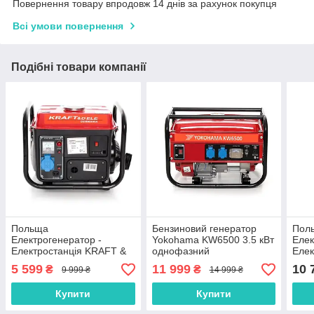
Повернення товару впродовж 14 днів за рахунок покупця
Всі умови повернення
Подібні товари компанії
Польща
Бензиновий генератор
Пол
Електрогенератор -
Yokohama KW6500 3.5 кВт
Елек
Електростанція KRAFT &
однофазний
Елек
DELE KD109
DEL
5 599
11 999
10 
₴
₴
9 999 ₴
14 999 ₴
Купити
Купити