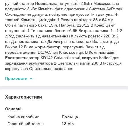
ручний стартер Номінальна потужність: 2.8кВт Максимальна
потужність: 3 кВт Кількість фаз: однофазний Система AVR: так
Охолодження двигуна: повітряне примусове Тип двигуна: 4-
тактний Кількість циліндрів: 1 Розмір циліндра: 88 х 64 мм
Об'єм паливного бака: 15 л. Напруга: 220/12 В Коефіцієнт
потужності: 1 Тип палива: бензин А-95 Витрата палива: 1 - 1.2
л/год (залежить від навантаження) Кількість розеток 220 В: 2
шт Датчик палива: так Датчик рівня оливи: так Вольтметр: да
Выход 12 В: да Форм-фактор: пересувний Захист від
перевантаження DC/AC: так Клас ізоляції: В Комплектація:
Електрогенератор KD142 Свічкові ключі, викрутка Кабелі для
заряджання акумулятора 2 штепсельні вилки 230 В Інструкція
користувача Оригінальне паковання
Приховати
Характеристики
Основні
Країна виробник
Польща
Гарантійний термін
12 міс