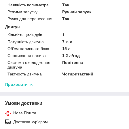
Наявність вольтметра
Так
Режими запуску
Ручний запуск
Ручка для перенесення
Так
Двигун
Кількість циліндрів
1
Потужність двигуна
7 к. с.
Об'єм паливного бака
15 л
Споживання палива
1.2 л/год
Система охолодження
Повітряна
двигуна
Тактность двигуна
Чотиритактний
Приховати
Умови доставки
Нова Пошта
Доставка кур'єром