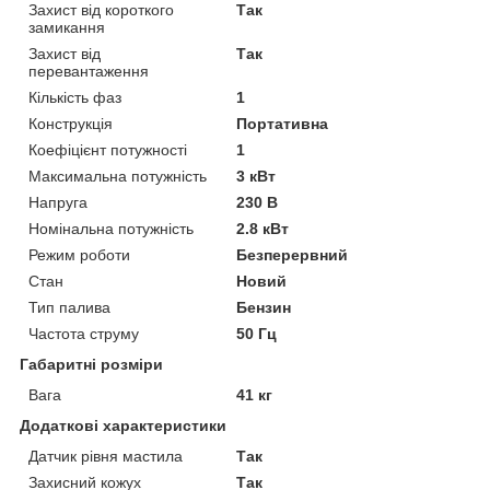
Захист від короткого
Так
замикання
Захист від
Так
перевантаження
Кількість фаз
1
Конструкція
Портативна
Коефіцієнт потужності
1
Максимальна потужність
3 кВт
Напруга
230 В
Номінальна потужність
2.8 кВт
Режим роботи
Безперервний
Стан
Новий
Тип палива
Бензин
Частота струму
50 Гц
Габаритні розміри
Вага
41 кг
Додаткові характеристики
Датчик рівня мастила
Так
Захисний кожух
Так