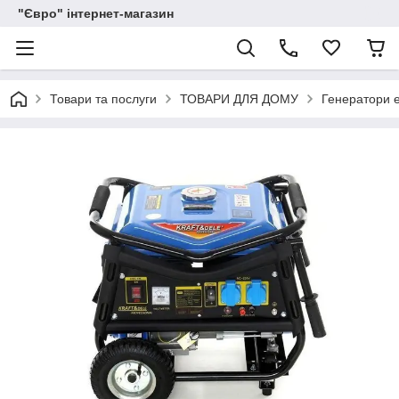
"Євро" інтернет-магазин
Товари та послуги
ТОВАРИ ДЛЯ ДОМУ
Генератори е