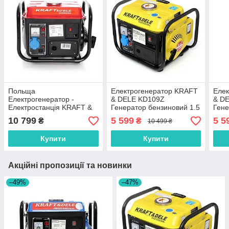
Польща
Електрогенератор KRAFT
Еле
Електрогенератор -
& DELE KD109Z
& D
Електростанція KRAFT &
Генератор бензиновий 1.5
Гене
DELE KD109
кВт
кВт
10 799
5 599
5 5
₴
₴
10 499 ₴
Купити
Купити
Акційні пропозиції та новинки
–49%
–47%