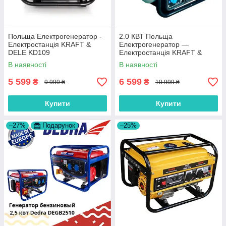
Польща Електрогенератор -
2.0 КВТ Польща
Електростанція KRAFT &
Електрогенератор —
DELE KD109
Електростанція KRAFT &
DELE KD (Kraft welle) 2,0 КВТ
В наявності
В наявності
5 599
6 599
₴
₴
9 999 ₴
10 999 ₴
Купити
Купити
–27%
Подарунок
–25%