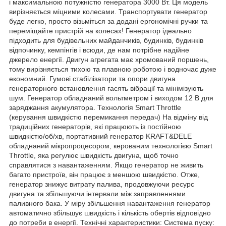
і максимальною потужністю генератора 3000 Вт. Ця модель
вирізняється міцними колесами. Транспортувати генератор
буде легко, просто візьміться за додані ергономічні ручки та
переміщайте пристрій на колесах! Генератор ідеально
підходить для будівельних майданчиків, будинків, будинків
відпочинку, кемпінгів і всюди, де нам потрібне надійне
джерело енергії. Двигун агрегата має хромований поршень,
тому вирізняється тихою та плавною роботою і водночас дуже
економний. Гумові стабілізатори та опори двигуна
генераторного встановлення гасять вібрації та мінімізують
шум. Генератор обладнаний вольтметром і виходом 12 В для
заряджання акумулятора. Технологія Smart Throttle
(керування швидкістю перемикання передач) На відміну від
традиційних генераторів, які працюють із постійною
швидкістю/об/хв, портативний генератор KRAFT&DELE
обладнаний мікропроцесором, керованим технологією Smart
Throttle, яка регулює швидкість двигуна, щоб точно
справлятися з навантаженням. Якщо генератор не живить
багато пристроїв, він працює з меншою швидкістю. Отже,
генератор знижує витрату палива, продовжуючи ресурс
двигуна та збільшуючи інтервали між заправленнями
паливного бака. У міру збільшення навантаження генератор
автоматично збільшує швидкість і кількість обертів відповідно
до потреби в енергії. Технічні характеристики: Система пуску: