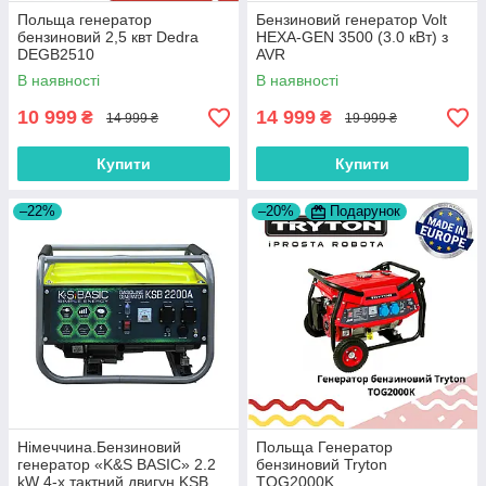
Польща генератор
Бензиновий генератор Volt
бензиновий 2,5 квт Dedra
HEXA-GEN 3500 (3.0 кВт) з
DEGB2510
AVR
В наявності
В наявності
10 999
14 999
₴
₴
14 999 ₴
19 999 ₴
Купити
Купити
–22%
–20%
Подарунок
Нiмеччина.Бензиновий
Польща Генератор
генератор «K&S BASIC» 2.2
бензиновий Tryton
kW 4-х тактний двигун KSB
TOG2000K