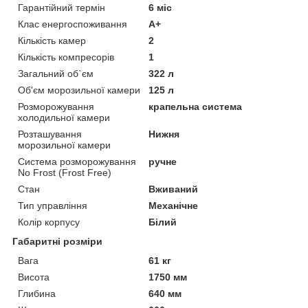
Гарантійний термін
6 міс
Клас енергоспоживання
A+
Кількість камер
2
Кількість компресорів
1
Загальний об`єм
322 л
Об'єм морозильної камери
125 л
Розморожування
крапельна система
холодильної камери
Розташування
Нижня
морозильної камери
Система розморожування
ручне
No Frost (Frost Free)
Стан
Вживаний
Тип управління
Механічне
Колір корпусу
Білий
Габаритні розміри
Вага
61 кг
Висота
1750 мм
Глибина
640 мм