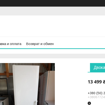
вка и оплата
Возврат и обмен
Двока
13 499 
+380 (50) 
+38067724