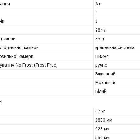
вання
A+
2
ів
1
284 л
 камери
85 л
олодильної камери
крапельна система
озильної камери
Нижня
вання No Frost (Frost Free)
ручне
Вживаний
Механічне
Білий
и
67 кг
1800 мм
628 мм
550 мм