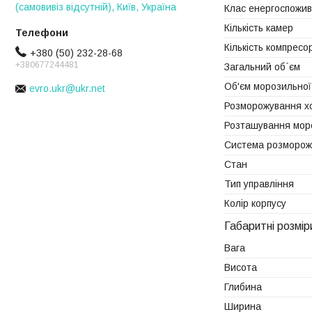
(самовивіз відсутній), Київ, Україна
Клас енергоспожи
Кількість камер
Кількість компресор
+380 (50) 232-28-68
+380677244481
Загальний об`єм
Об'єм морозильної
evro.ukr@ukr.net
Розморожування х
Розташування мор
Система розморожу
Стан
Тип управління
Колір корпусу
Габаритні розмір
Вага
Висота
Глибина
Ширина