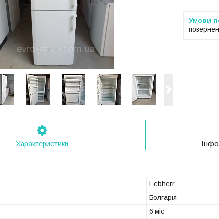
повернен
Характеристики
Інфо
Liebherr
Болгарія
н
6 міс