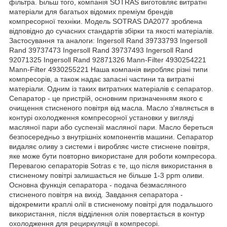
фільтра. Більш того, компанія SOTRAS виготовляє витратні
матеріали для багатьох відомих преміум брендів
компресорної техніки. Модель SOTRAS DA2077 зроблена
відповідно до сучасних стандартів збірки та якості матеріалів.
Застосування та аналоги: Ingersoll Rand 39733793 Ingersoll
Rand 39737473 Ingersoll Rand 39737493 Ingersoll Rand
92071325 Ingersoll Rand 92871326 Mann-Filter 4930254221
Mann-Filter 4930255221 Наша компанія виробляє різні типи
компресорів, а також надає запасні частини та витратні
матеріали. Одним із таких витратних матеріалів є сепаратор.
Сепаратор - це пристрій, основним призначенням якого є
очищення стисненого повітря від масла. Масло з'являється в
контурі охолодження компресорної установки у вигляді
масляної пари або суспензії масляної пари. Масло береться
безпосередньо з внутрішніх компонентів машини. Сепаратор
видаляє оливу з системи і виробляє чисте стиснене повітря,
яке може бути повторно використане для роботи компресора.
Перевагою сепараторів Sotras є те, що після використання в
стисненому повітрі залишається не більше 1-3 ppm оливи.
Основна функція сепаратора - подача безмасляного
стисненого повітря на вихід. Завдання сепаратора -
відокремити краплі олії в стисненому повітрі для подальшого
використання, після відділення олія повертається в контур
охолодження для рециркуляції в компресорі.