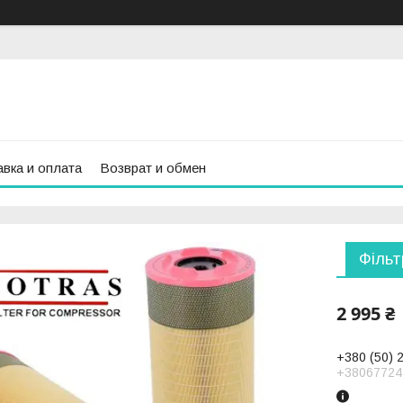
вка и оплата
Возврат и обмен
Фільт
2 995 ₴
+380 (50) 
+38067724