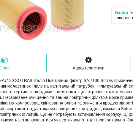
повернен
Опис
Характеристики
 SA7130 SOTRAS Італія Повітряний фільтр SA 7130 Sotras призначен
ивних частинок і пилу на нагнітальний патрубок. Фільтрувальний 
каного тертям із твердими частинками, що потрапляють у компресо
і. Несвоюване очищення та заміна повітряних фільтрів може призв
рівання компресора, спінювання оливи та зниження продуктивності 
й асортимент адаптованих повітряних картриджів, компанія Sotra
повітряних фільтрів, що не потребують встановлення корпусу. Ці 
 і можуть встановлюватися як вертикально, так і горизонтально. За