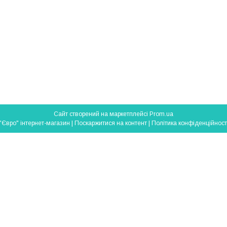
Сайт створений на маркетплейсі
Prom.ua
"Євро" інтернет-магазин |
Поскаржитися на контент
|
Політика конфіденційност