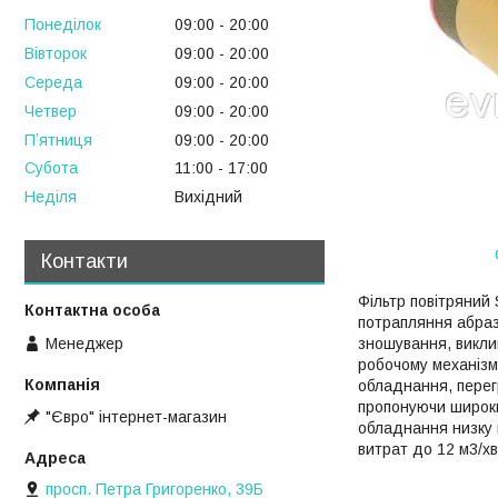
Понеділок
09:00
20:00
Вівторок
09:00
20:00
Середа
09:00
20:00
Четвер
09:00
20:00
Пʼятниця
09:00
20:00
Субота
11:00
17:00
Неділя
Вихідний
Контакти
Фільтр повітряний
потрапляння абраз
Менеджер
зношування, викли
робочому механізм
обладнання, перег
пропонуючи широки
"Євро" інтернет-магазин
обладнання низку 
витрат до 12 м3/хв
просп. Петра Григоренко, 39Б