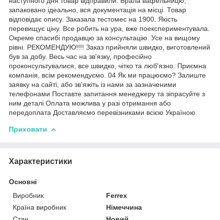
наступного дня товар відправили. Брала вафельницю,
запаковано ідеально, вся документація на місці. Товар
відповідає опису. Заказала тестомес на 1900. Якість
перевищує ціну. Все робить на ура, вже поекспериментувала.
Окреме спасибі продавцю за консультацію. Усе на вищому
рівні. РЕКОМЕНДУЮ!!!! Заказ прийняли швидко, виготовлений
був за добу. Весь час на зв'язку, професійно
проконсультувалися, все швидко, чітко та люб'язно. Приємна
компанія, всім рекомендуємо. 04 Як ми працюємо? Залиште
заявку на сайті, або зв'яжіть із нами за зазначеними
телефонами Поставте запитання менеджеру та зіпрасуйте з
ним деталі Оплата можлива у разі отримання або
передоплата Доставляємо перевізниками всією Україною
Приховати
Характеристики
Основні
Виробник
Ferrex
Країна виробник
Німеччина
Стан
Новий