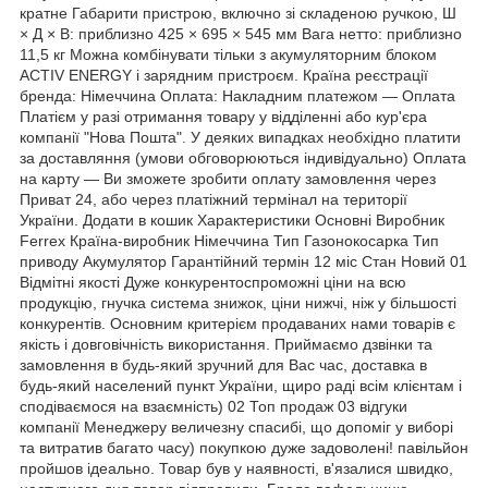
кратне Габарити пристрою, включно зі складеною ручкою, Ш
× Д × В: приблизно 425 × 695 × 545 мм Вага нетто: приблизно
11,5 кг Можна комбінувати тільки з акумуляторним блоком
ACTIV ENERGY і зарядним пристроєм. Країна реєстрації
бренда: Німеччина Оплата: Накладним платежом — Оплата
Платієм у разі отримання товару у відділенні або кур'єра
компанії "Нова Пошта". У деяких випадках необхідно платити
за доставляння (умови обговорюються індивідуально) Оплата
на карту — Ви зможете зробити оплату замовлення через
Приват 24, або через платіжний термінал на території
України. Додати в кошик Характеристики Основні Виробник
Ferrex Країна-виробник Німеччина Тип Газонокосарка Тип
приводу Акумулятор Гарантійний термін 12 міс Стан Новий 01
Відмітні якості Дуже конкурентоспроможні ціни на всю
продукцію, гнучка система знижок, ціни нижчі, ніж у більшості
конкурентів. Основним критерієм продаваних нами товарів є
якість і довговічність використання. Приймаємо дзвінки та
замовлення в будь-який зручний для Вас час, доставка в
будь-який населений пункт України, щиро раді всім клієнтам і
сподіваємося на взаємність) 02 Топ продаж 03 відгуки
компанії Менеджеру величезну спасибі, що допоміг у виборі
та витратив багато часу) покупкою дуже задоволені! павільйон
пройшов ідеально. Товар був у наявності, в'язалися швидко,