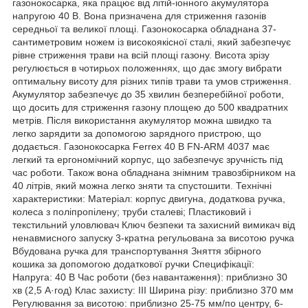
газонокосарка, яка працює від літій-іонного акумулятора
напругою 40 В. Вона призначена для стриження газонів
середньої та великої площі. Газонокосарка обладнана 37-
сантиметровим ножем із високоякісної сталі, який забезпечує
рівне стриження трави на всій площі газону. Висота зрізу
регулюється в чотирьох положеннях, що дає змогу вибрати
оптимальну висоту для різних типів трави та умов стриження.
Акумулятор забезпечує до 35 хвилин безперебійної роботи,
що досить для стриження газону площею до 500 квадратних
метрів. Після використання акумулятор можна швидко та
легко зарядити за допомогою зарядного пристрою, що
додається. Газонокосарка Ferrex 40 В FN-ARM 4037 має
легкий та ергономічний корпус, що забезпечує зручність під
час роботи. Також вона обладнана знімним травозбірником на
40 літрів, який можна легко зняти та спустошити. Технічні
характеристики: Матеріал: корпус двигуна, додаткова ручка,
колеса з поліпропілену; труби сталеві; Пластиковий і
текстильний уловлювач Ключ безпеки та захисний вимикач від
ненавмисного запуску 3-кратна регульована за висотою ручка
Вбудована ручка для транспортування Зняття збірного
кошика за допомогою додаткової ручки Специфікації:
Напруга: 40 В Час роботи (без навантаження): приблизно 30
хв (2,5 А·год) Клас захисту: III Ширина різу: приблизно 370 мм
Регулювання за висотою: приблизно 25-75 мм/по центру, 6-