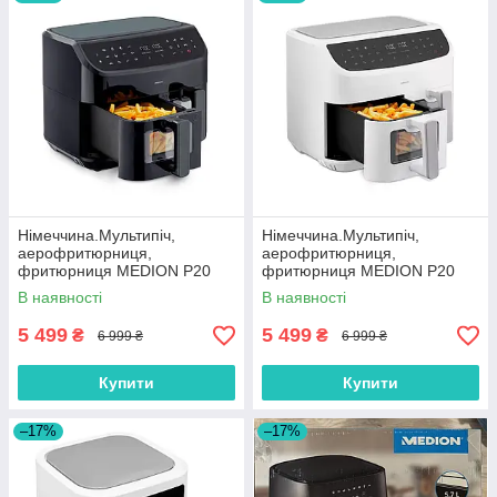
Нiмеччина.Мультипіч,
Нiмеччина.Мультипіч,
аерофритюрниця,
аерофритюрниця,
фритюрниця MEDION P20
фритюрниця MEDION P20
XXL з 2 відділеннями (8,7
XXL з 2 відділеннями (8,7
В наявності
В наявності
літрів, 2 600 Вт)
літрів, 2 600 Вт)
5 499
5 499
₴
₴
6 999 ₴
6 999 ₴
Купити
Купити
–17%
–17%