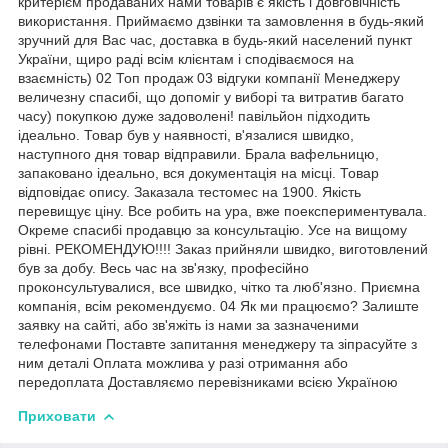
критерієм продаваних нами товарів є якість і довговічність
використання. Приймаємо дзвінки та замовлення в будь-який
зручний для Вас час, доставка в будь-який населений пункт
України, щиро раді всім клієнтам і сподіваємося на
взаємність) 02 Топ продаж 03 відгуки компанії Менеджеру
величезну спасибі, що допоміг у виборі та витратив багато
часу) покупкою дуже задоволені! павільйон підходить
ідеально. Товар був у наявності, в'язалися швидко,
наступного дня товар відправили. Брала вафельницю,
запаковано ідеально, вся документація на місці. Товар
відповідає опису. Заказала тестомес на 1900. Якість
перевищує ціну. Все робить на ура, вже поекспериментувала.
Окреме спасибі продавцю за консультацію. Усе на вищому
рівні. РЕКОМЕНДУЮ!!!! Заказ прийняли швидко, виготовлений
був за добу. Весь час на зв'язку, професійно
проконсультувалися, все швидко, чітко та люб'язно. Приємна
компанія, всім рекомендуємо. 04 Як ми працюємо? Залиште
заявку на сайті, або зв'яжіть із нами за зазначеними
телефонами Поставте запитання менеджеру та зіпрасуйте з
ним деталі Оплата можлива у разі отримання або
передоплата Доставляємо перевізниками всією Україною
Приховати