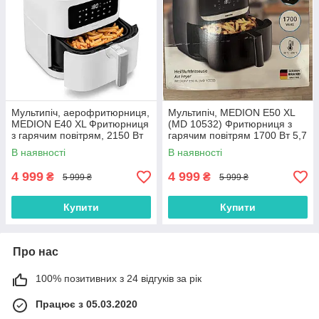
Мультипіч, аерофритюрниця,
Мультипіч, MEDION E50 XL
MEDION E40 XL Фритюрниця
(MD 10532) Фритюрниця з
з гарячим повітрям, 2150 Вт
гарячим повітрям 1700 Вт 5,7
5,2 л
л безоливна спека
В наявності
В наявності
4 999
4 999
₴
₴
5 999 ₴
5 999 ₴
Купити
Купити
Про нас
100% позитивних з 24 відгуків за рік
Працює з 05.03.2020