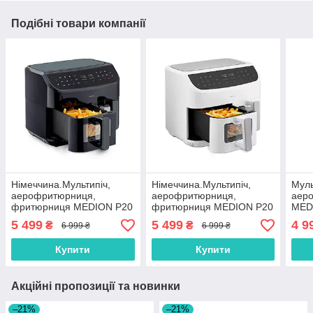
Подібні товари компанії
Нiмеччина.Мультипіч,
Нiмеччина.Мультипіч,
Муль
аерофритюрниця,
аерофритюрниця,
аер
фритюрниця MEDION P20
фритюрниця MEDION P20
MED
XXL з 2 відділеннями (8,7
XXL з 2 відділеннями (8,7
Фрит
5 499
5 499
4 9
₴
₴
6 999 ₴
6 999 ₴
літрів, 2 600 Вт)
літрів, 2 600 Вт)
пові
Купити
Купити
Акційні пропозиції та новинки
–21%
–21%