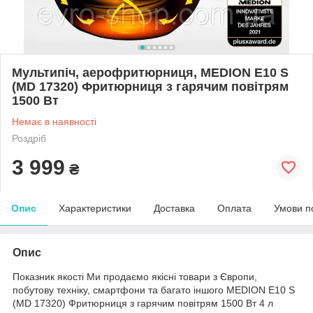
Мультипіч, аерофритюрниця, MEDION E10 S
(MD 17320) Фритюрниця з гарячим повітрям
1500 Вт
Немає в наявності
Роздріб
3 999
₴
Опис
Характеристики
Доставка
Оплата
Умови п
Опис
Показник якості Ми продаємо якісні товари з Європи,
побутову техніку, смартфони та багато іншого MEDION E10 S
(MD 17320) Фритюрниця з гарячим повітрям 1500 Вт 4 л