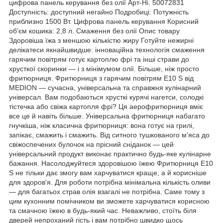
цифрова панель керування без олії Арт-Ні. 50072831
Доступність: доступний негайно Подробиці: Потужність
приблизно 1500 Вт. Цифрова панель керування Корисний
об'єм кошика: 2,8 л. Смаження без олії Опис товару
Здоровіша їжа з меншою кількістю жиру Готуйте нежирні
делікатеси якнайшвидше: інноваційна технологія смаження
гарячим повітрям готує картоплю фрі та інші страви до
хрусткої скоринки — і з мінімумом олії. Більше, ніж просто
фритюрниця. Фритюрниця з гарячим повітрям E10 S від
MEDION — сучасна, універсальна та справжня кулінарний
універсал. Вам подобаються хрусткі курячі нагетси, солодкі
тістечка або свіжа картопля фрі? Ця аерофритюрниця вміє
все це й навіть більше. Універсальна фритюрниця набагато
гнучкіша, ніж класична фритюрниця: вона готує на грилі,
запікає, смажить і смажить. Від ситного тушкованого м'яса до
свіжоспечених булочок на прісний сніданок — цей
універсальний продукт виконає практично будь-яке кулінарне
бажання. Насолоджуйтеся здоровішою їжею Фритюрниця E10
S не тільки дає змогу вам харчуватися краще, а й корисніше
для здоров'я. Для роботи потрібна мінімальна кількість оливи
— для багатьох страв олія взагалі не потрібна. Саме тому з
цим кухонним помічником ви зможете харчуватися корисною
та смачною їжею в будь-який час. Неважливо, стоїть біля
дверей непроханий гість і вам потрібно швидко щось