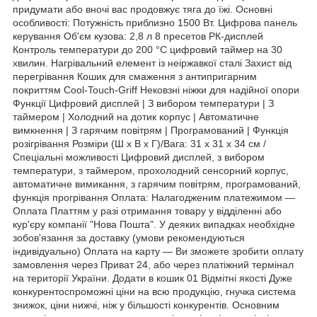
придумати або вночі вас продовжує тяга до їжі. Основні
особливості: Потужність приблизно 1500 Вт. Цифрова панель
керування Об'єм кузова: 2,8 л 8 пресетов РК-дисплей
Контроль температури до 200 °C цифровий таймер на 30
хвилин. Нагрівальний елемент із неіржавкої сталі Захист від
перегрівання Кошик для смаження з антипригарним
покриттям Cool-Touch-Griff Нековзні ніжки для надійної опори
Функції Цифровий дисплей | З вибором температури | З
таймером | Холодний на дотик корпус | Автоматичне
вимкнення | З гарячим повітрям | Програмований | Функція
розігрівання Розміри (Ш х В х Г)/Вага: 31 х 31 х 34 см /
Спеціальні можливості Цифровий дисплей, з вибором
температури, з таймером, прохолодний сенсорний корпус,
автоматичне вимикання, з гарячим повітрям, програмований,
функція прогрівання Оплата: Налагодженим платежимом —
Оплата Платтям у разі отримання товару у відділенні або
кур'єру компанії "Нова Пошта". У деяких випадках необхідне
зобов'язання за доставку (умови рекомендуються
індивідуально) Оплата на карту — Ви зможете зробити оплату
замовлення через Приват 24, або через платіжний термінал
на території України. Додати в кошик 01 Відмітні якості Дуже
конкурентоспроможні ціни на всю продукцію, гнучка система
знижок, ціни нижчі, ніж у більшості конкурентів. Основним