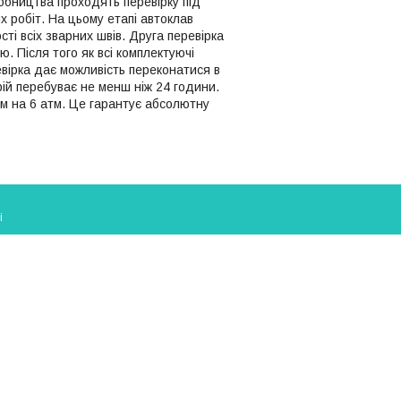
бництва проходять перевірку під
 робіт. На цьому етапі автоклав
сті всіх зварних швів. Друга перевірка
. Після того як всі комплектуючі
евірка дає можливість переконатися в
рій перебуває не менш ніж 24 години.
ом на 6 атм. Це гарантує абсолютну
і