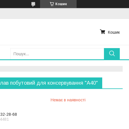
Кошик
Кошик
лав побутовий для консервування "А40"
Немає в наявності
232-28-68
4481