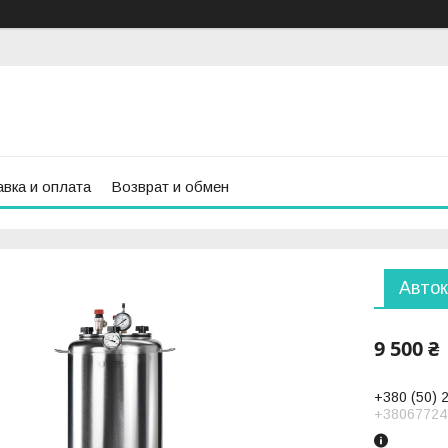
вка и оплата
Возврат и обмен
Авток
9 500 ₴
+380 (50) 
+38067724