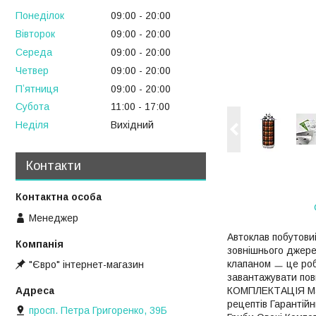
Понеділок
09:00
20:00
Вівторок
09:00
20:00
Середа
09:00
20:00
Четвер
09:00
20:00
Пʼятниця
09:00
20:00
Субота
11:00
17:00
Неділя
Вихідний
Контакти
Менеджер
Автоклав побутовий
зовнішнього джере
клапаном ㅡ це ро
"Євро" інтернет-магазин
завантажувати повн
КОМПЛЕКТАЦІЯ Мано
рецептів Гаранті
просп. Петра Григоренко, 39Б