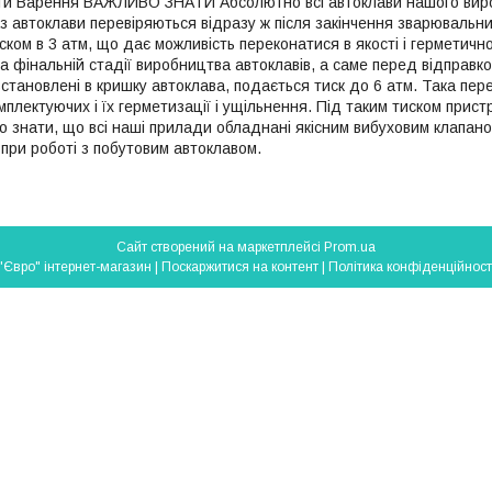
ти Варення ВАЖЛИВО ЗНАТИ Абсолютно всі автоклави нашого виро
 автоклави перевіряються відразу ж після закінчення зварювальних
ском в 3 атм, що дає можливість переконатися в якості і герметично
а фінальній стадії виробництва автоклавів, а саме перед відправкою
встановлені в кришку автоклава, подається тиск до 6 атм. Така пер
плектуючих і їх герметизації і ущільнення. Під таким тиском прист
во знати, що всі наші прилади обладнані якісним вибуховим клапан
ь при роботі з побутовим автоклавом.
Сайт створений на маркетплейсі
Prom.ua
"Євро" інтернет-магазин |
Поскаржитися на контент
|
Політика конфіденційност