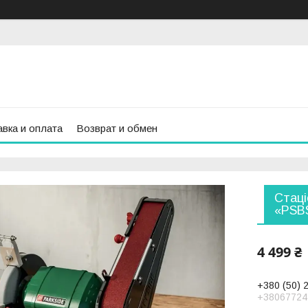
вка и оплата
Возврат и обмен
Стац
«PSBS
4 499 ₴
+380 (50) 
+38067724