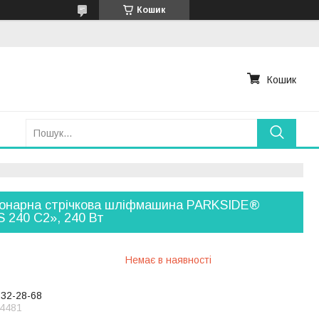
Кошик
Кошик
іонарна стрічкова шліфмашина PARKSIDE®
 240 C2», 240 Вт
Немає в наявності
232-28-68
4481