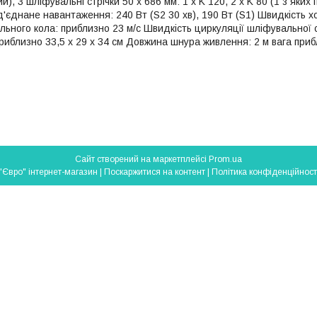
й), 3 шліфувальні стрічки 50 x 686 мм: 1 x K 120, 2 x K 80 (1 з яких
'єднане навантаження: 240 Вт (S2 30 хв), 190 Вт (S1) Швидкість х
ьного кола: приблизно 23 м/с Швидкість циркуляції шліфувальної с
риблизно 33,5 x 29 x 34 см Довжина шнура живлення: 2 м вага прибл
Сайт створений на маркетплейсі
Prom.ua
"Євро" інтернет-магазин |
Поскаржитися на контент
|
Політика конфіденційност