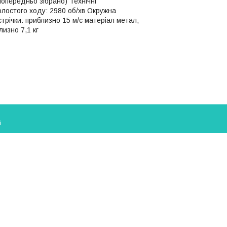
 попередньо зібрано) Технічні
олостого ходу: 2980 об/хв Окружна
трічки: приблизно 15 м/с матеріал метал,
изно 7,1 кг
і