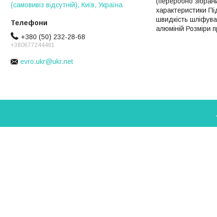
(переробно зібрани
(самовивіз відсутній), Київ, Україна
характеристики Під
швидкість шліфувал
алюміній Розміри п
+380 (50) 232-28-68
+380677244481
evro.ukr@ukr.net