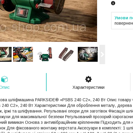
повернен
Опис
Характеристики
чкова шліфмашина PARKSIDE® «PSBS 240 C2», 240 Вт Опис товару 
40 C2», 240 Вт Характеристики Для оброблення металу, дерева т
 іржі та шліфування. Регульовані опори для заготівок Фіксація шлі
кожухи для максимальної безпеки Регульований прозорий іскрогасни
сний вимикач Основа з антивібраційним кріпленням Підходить для н
ок Для фіксованого монтажу верстата Аксесуари в комплекті: 1 шлі