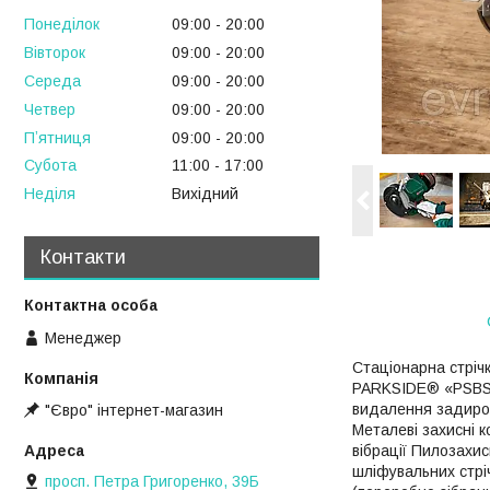
Понеділок
09:00
20:00
Вівторок
09:00
20:00
Середа
09:00
20:00
Четвер
09:00
20:00
Пʼятниця
09:00
20:00
Субота
11:00
17:00
Неділя
Вихідний
Контакти
Менеджер
Стаціонарна стрі
PARKSIDE® «PSBS 2
видалення задирок,
"Євро" інтернет-магазин
Металеві захисні 
вібрації Пилозахи
шліфувальних стріч
просп. Петра Григоренко, 39Б