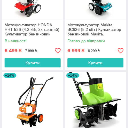
Мотокультиватор HONDA
Мотокультуратор Makita
HHT 53S (4.2 кВт, 2х тактний)
BC626 (5.2 кВт.) Культиватор
Культиватор бензиновий
бензиновий Макіта.
Хонда
В наявності
Готово до відправки
6 499
6 999
₴
₴
7 999 ₴
8 299 ₴
Купити
Купити
–14%
–14%