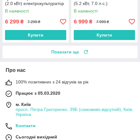
(2.0 кВт) електрокультуратор
(5.2 кВт, 7.0 л.с.)
45 см
мінікультуриватор для дачі
В наявності
В наявності
6 299
6 999
₴
₴
7 299 ₴
7 999 ₴
Купити
Купити
Показати ще
Про нас
100% позитивних з 24 відгуків за рік
Працює з 05.03.2020
м. Київ
просп. Петра Григоренко, 39Б (самовивіз відсутній), Київ,
Україна
Контакти
Сьогодні вихідний