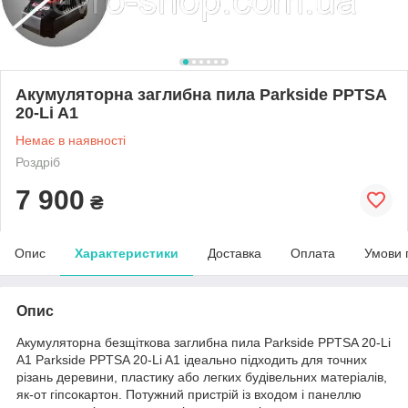
Акумуляторна заглибна пила Parkside PPTSA
20-Li A1
Немає в наявності
Роздріб
7 900
₴
Опис
Характеристики
Доставка
Оплата
Умови 
Опис
Акумуляторна безщіткова заглибна пила Parkside PPTSA 20-Li
A1 Parkside PPTSA 20-Li A1 ідеально підходить для точних
різань деревини, пластику або легких будівельних матеріалів,
як-от гіпсокартон. Потужний пристрій із входом і панеллю