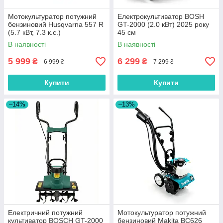
Мотокультуратор потужний
Електрокультиватор BOSH
бензиновий Husqvarna 557 R
GT-2000 (2.0 кВт) 2025 року
(5.7 кВт, 7.3 к.с.)
45 см
В наявності
В наявності
5 999
6 299
₴
₴
6 999 ₴
7 299 ₴
Купити
Купити
–14%
–13%
Електричний потужний
Мотокультуратор потужний
культиватор BOSCH GT-2000
бензиновий Makita BC626