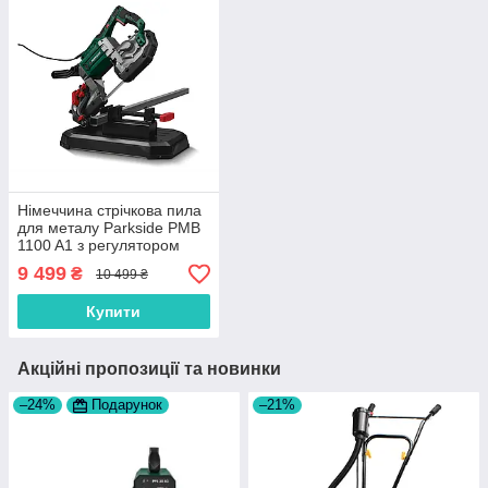
Нiмеччина стрічкова пила
для металу Parkside PMB
1100 A1 з регулятором
обертів
9 499
₴
10 499 ₴
Купити
Акційні пропозиції та новинки
–24%
Подарунок
–21%