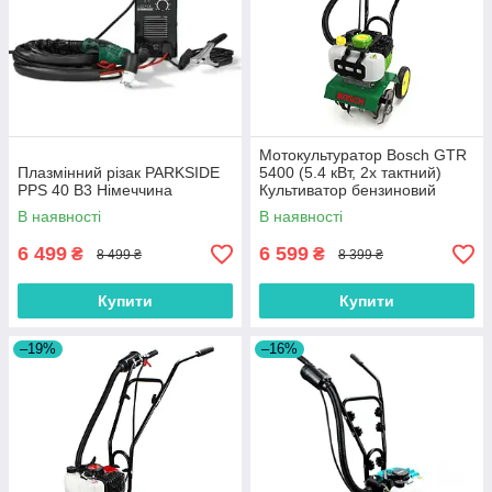
Мотокультуратор Bosch GTR
Плазмінний різак PARKSIDE
5400 (5.4 кВт, 2х тактний)
PPS 40 B3 Німеччина
Культиватор бензиновий
В наявності
В наявності
6 499
6 599
₴
₴
8 499 ₴
8 399 ₴
Купити
Купити
–19%
–16%