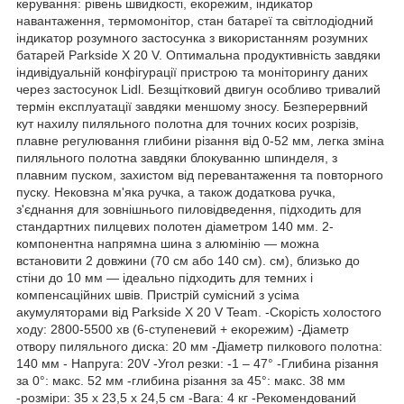
керування: рівень швидкості, екорежим, індикатор
навантаження, термомонітор, стан батареї та світлодіодний
індикатор розумного застосунка з використанням розумних
батарей Parkside X 20 V. Оптимальна продуктивність завдяки
індивідуальній конфігурації пристрою та моніторингу даних
через застосунок Lidl. Безщітковий двигун особливо тривалий
термін експлуатації завдяки меншому зносу. Безперервний
кут нахилу пиляльного полотна для точних косих розрізів,
плавне регулювання глибини різання від 0-52 мм, легка зміна
пиляльного полотна завдяки блокуванню шпинделя, з
плавним пуском, захистом від перевантаження та повторного
пуску. Нековзна м'яка ручка, а також додаткова ручка,
з'єднання для зовнішнього пиловідведення, підходить для
стандартних пилцевих полотен діаметром 140 мм. 2-
компонентна напрямна шина з алюмінію — можна
встановити 2 довжини (70 см або 140 см). см), близько до
стіни до 10 мм — ідеально підходить для темних і
компенсаційних швів. Пристрій сумісний з усіма
акумуляторами від Parkside X 20 V Team. -Скорість холостого
ходу: 2800-5500 хв (6-ступеневий + екорежим) -Діаметр
отвору пиляльного диска: 20 мм -Діаметр пилкового полотна:
140 мм - Напруга: 20V -Угол резки: -1 – 47° -Глибина різання
за 0°: макс. 52 мм -глибина різання за 45°: макс. 38 мм
-розміри: 35 х 23,5 х 24,5 см -Вага: 4 кг -Рекомендований