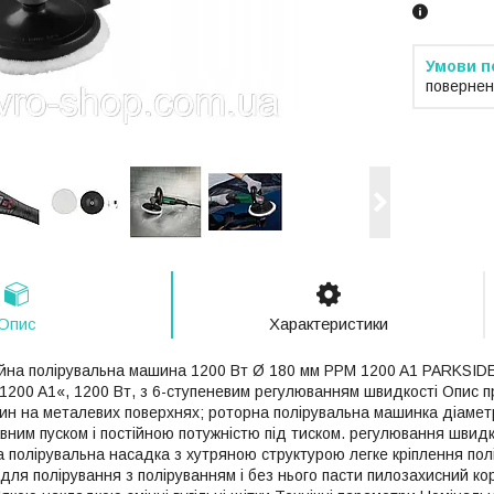
повернен
Опис
Характеристики
йна полірувальна машина 1200 Вт Ø 180 мм PPM 1200 A1 PARKSID
00 A1«, 1200 Вт, з 6-ступеневим регулюванням швидкості Опис п
н на металевих поверхнях; роторна полірувальна машинка діамет
вним пуском і постійною потужністю під тиском. регулювання швидк
ка полірувальна насадка з хутряною структурою легке кріплення по
для полірування з поліруванням і без нього пасти пилозахисний ко