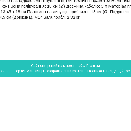
'якою накладкою змінні вугільні щітки Технічні параметри Номіналь
0 хв-1 Зона полірування: 18 см (Ø) Довжина кабелю: 3 м Матеріал пл
x 13,45 x 18 см Пластина на липучці: приблизно 18 см (Ø) Подушеч
4,5 см (довжина), M14 Вага прибл. 2,32 кг
Сайт створений на маркетплейсі
Prom.ua
"Євро" інтернет-магазин |
Поскаржитися на контент
|
Політика конфіденційност