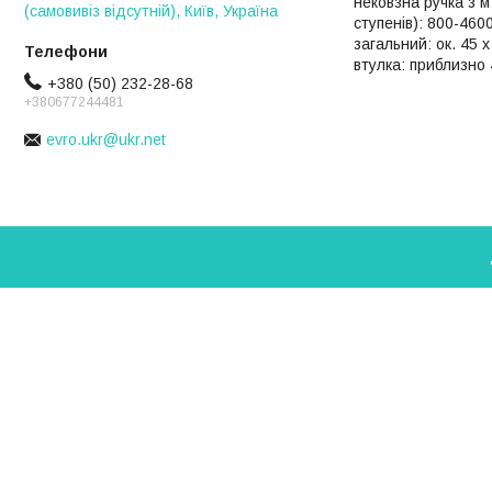
нековзна ручка з м
(самовивіз відсутній), Київ, Україна
ступенів): 800-460
загальний: ок. 45 
втулка: приблизно 
+380 (50) 232-28-68
+380677244481
evro.ukr@ukr.net