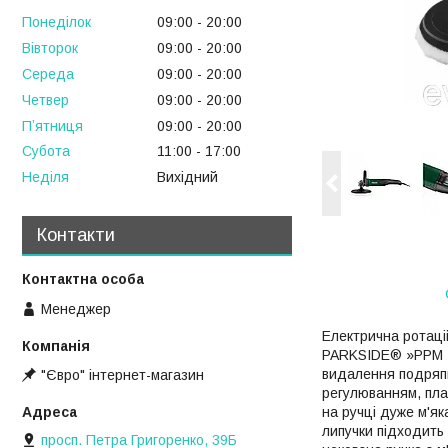
Понеділок
09:00
20:00
Вівторок
09:00
20:00
Середа
09:00
20:00
Четвер
09:00
20:00
Пʼятниця
09:00
20:00
Субота
11:00
17:00
Неділя
Вихідний
Контакти
Менеджер
Електрична ротаці
PARKSIDE® »PPM 12
видалення подряпи
"Євро" інтернет-магазин
регулюванням, пла
на ручці дуже м'я
липучки підходить 
просп. Петра Григоренко, 39Б