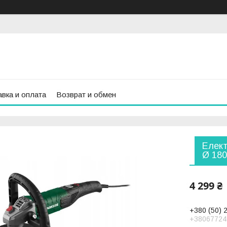
вка и оплата
Возврат и обмен
Елект
Ø 18
4 299 ₴
+380 (50) 
+38067724