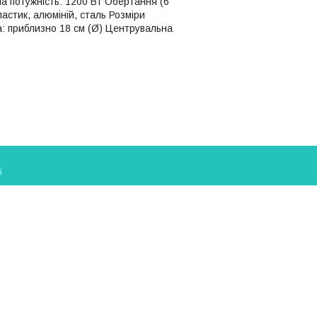
на потужність: 1200 Вт Обертання (6
астик, алюміній, сталь Розміри
ка: приблизно 18 см (Ø) Центрувальна
і