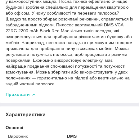
у важкодоступних місцях. Якісна техніка ефективно очищає
будинок і зроблена спеціально для переміщення квартирою
або офісом. У чому особливості та переваги пилососа?
Швидко та просто збирає розсипані речовини, справляється із
забрудненнями підлоги. Пилосос вертикальний DMS VCA
22RG 2200 mAh Black Red Має кілька типів насадок, які
використовуються для прибирання різних частин будинку або
меблів. Наприклад, невелика насадка з прямокутним отвором
призначена для прибирання пилу в складках меблів. Можна
регулювати потужність пилососа, щоб працювати з різними
поверхнями. Економно використовує електрику, має
найкраще поєднання споживаної потужності та потужності
всмоктування. Можна зберігати або використовувати у двох
положеннях — горизонтально на підлозі або вертикально на
задній частині пилососа.
Приховати
Характеристики
Основні
Виробник
DMS