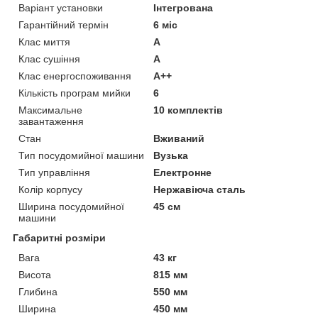
Варіант установки
Інтегрована
Гарантійний термін
6 міс
Клас миття
A
Клас сушіння
A
Клас енергоспоживання
A++
Кількість програм мийки
6
Максимальне
10 комплектів
завантаження
Стан
Вживаний
Тип посудомийної машини
Вузька
Тип управління
Електронне
Колір корпусу
Нержавіюча сталь
Ширина посудомийної
45 см
машини
Габаритні розміри
Вага
43 кг
Висота
815 мм
Глибина
550 мм
Ширина
450 мм