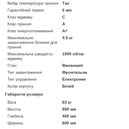
Вибір температури прання
Так
Гарантійний термін
6 міс
Клас віджиму
C
Клас прання
A
Клас енергоспоживання
A+
Максимальне
4.5 кг
завантаження білизни для
прання
Максимальна швидкість
1000 об/хв
віджиму
Стан
Вживаний
Тип завантаження
Фронтальна
Тип управління
Електронне
Колір корпусу
Білий
Габаритні розміри
Вага
63 кг
Висота
850 мм
Глибина
400 мм
Ширина
600 мм