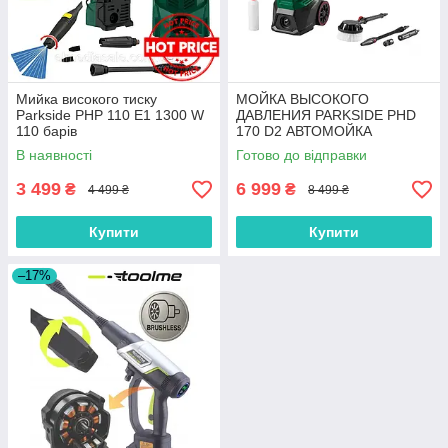
Мийка високого тиску
МОЙКА ВЫСОКОГО
Parkside PHP 110 E1 1300 W
ДАВЛЕНИЯ PARKSIDE PHD
110 барів
170 D2 АВТОМОЙКА
В наявності
Готово до відправки
3 499
6 999
₴
₴
4 499 ₴
8 499 ₴
Купити
Купити
–17%