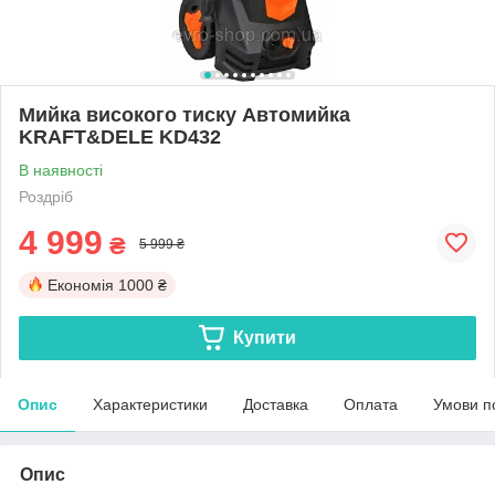
Мийка високого тиску Автомийка
KRAFT&DELE KD432
В наявності
Роздріб
4 999
₴
5 999 ₴
Економія
1000 ₴
Купити
Опис
Характеристики
Доставка
Оплата
Умови п
Опис