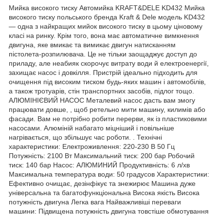
Мийка високого тиску Автомийка KRAFT&DELE KD432 Мийка
високого тиску польського бренда Kraft & Dele модель KD432
— одна з найкращих мийок високого тиску в цьому ціновому
класі на ринку. Крім того, вона має автоматичне вимкнення
двигуна, яке вмикає та вимикає двигун натисканням
пістолета-розпилювача. Це не тільки заощаджує доступ до
приладу, але неабияк скорочує витрату води й електроенергії,
захищає насос і довкілля. Пристрій ідеально підходить для
очищення під високим тиском будь-яких машин і автомобілів,
а також тротуарів, стін транспортних засобів, підлог тощо.
АЛЮМІНІЄВИЙ НАСОС Металевий насос дасть вам змогу
працювати довше, , щоб ретельно мити машину, килимів або
фасади. Вам не потрібно робити перерви, як із пластиковими
насосами. Алюміній набагато міцніший і повільніше
нагрівається, що збільшує час роботи. . Технічні
характеристики: Електроживлення: 220-230 В 50 Гц
Потужність: 2100 Вт Максимальний тиск: 200 бар Робочий
тиск: 140 бар Насос: АЛЮМИНИЙ Продуктивність: 6 л/хв
Максимальна температура води: 50 градусов Характеристики:
Ефективно очищає, дезінфікує та знежирює Машина дуже
універсальна та багатофункціональна Висока якість Висока
потужність двигуна Легка вага Найважливіші переваги
машини: Підвищена потужність двигуна товстіше обмотування