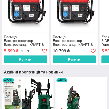
Польща
Польща
Еле
Електрогенератор -
Електрогенератор -
& D
Електростанція KRAFT &
Електростанція KRAFT &
Гене
DELE KD109
DELE KD109
кВт
5 599
10 799
5 5
₴
₴
9 999 ₴
Купити
Купити
Акційні пропозиції та новинки
–22%
–18%