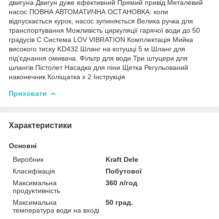
двигуна Двигун дуже ефективний Прямий привід Металевий
насос ПОВНА АВТОМАТИЧНА ОСТАНОВКА: коли
відпускається курок, насос зупиняється Велика ручка для
транспортування Можливість циркуляції гарячої води до 50
градусів С Система LOV VIBRATION Комплектація Мийка
високого тиску KD432 Шланг на котушці 5 м Шланг для
під'єднання омивача. Фільтр для води Три штуцери для
шлангів Пістолет Насадка для піни Щетка Регульований
наконечник Коліщатка х 2 Інструкція
Приховати
Характеристики
Основні
Виробник
Kraft Dele
Класифікація
Побутової
Максимальна
360 л/год
продуктивність
Максимальна
50 град.
температура води на вході