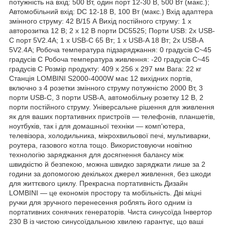
потужність на вхід: 500 Вт, один порт 12-30 В, 500 Вт (макс.);
Автомобільний вхід: DC 12-18 В, 100 Вт (макс.) Вхід адаптера
змінного струму: 42 В/15 А Вихід постійного струму: 1 x
авторозитка 12 В; 2 x 12 В порти DC5525; Порти USB: 2x USB-
C порт 5V2.4A; 1 x USB-C 65 Вт; 1 x USB-A 18 Вт; 2x USB-A
5V2.4A; Робоча температура підзаряджання: 0 градусів C~45
градусів C Робоча температура живлення: -20 градусів C~45
градусів C Розмір продукту: 409 x 256 x 297 мм Вага: 22 кг
Станція LOMBINI S2000-4000W має 12 вихідних портів,
включно з 4 розетки змінного струму потужністю 2000 Вт, 3
порти USB-C, 3 порти USB-A, автомобільну розетку 12 В, 2
порти постійного струму. Універсальне рішення для живлення
як для ваших портативних пристроїв — телефонів, планшетів,
ноутбуків, так і для домашньої техніки — комп'ютера,
телевізора, холодильника, мікрохвильової печі, мультиварки,
роутера, газового котла тощо. Використовуючи новітню
технологію заряджання для досягнення балансу між
швидкістю й безпекою, можна швидко заряджати лише за 2
години за допомогою декількох джерел живлення, без шкоди
для життєвого циклу. Прекрасна портативність Дизайн
LOMBINI — це економія простору та мобільність. Дві міцні
ручки для зручного перенесення роблять його одним із
портативних сонячних генераторів. Чиста синусоїда Інвертор
230 В із чистою синусоїдальною хвилею гарантує, що ваші