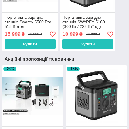
Портативна зарядна
Портативна зарядна
станція Swarey S500 Pro
станція SWAREY S160
518 Вт/год
(300 Вт / 222 Вт*год)
15 999
10 999
₴
₴
19 999 ₴
12 999 ₴
Купити
Купити
Акційні пропозиції та новинки
–20%
–15%