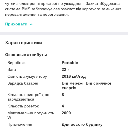
чутливі електронні пристрої не ушкоджені. Захист Вбудована
система BMS забезпечує самозахист від короткого замикання,
перевантаження та перегрівання.
Приховати
Характеристики
Основные атрибуты
Виробник
Portable
Вага
22 кг
Ємність акумулятору
2016 мА/год
Зарядка батареї
Від мережі, Від сонячної
енергія
Кількість пристроїв, що
8
заряджаються
Кількість розеток
4
Максимальна потужність
2000
W
Призначення
Для всього будинку