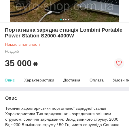
Портативна зарядна станція Lombini Portable
Power Station S2000-4000W
Немає в наявності
Роздріб
35 000
₴
Опис
Характеристики
Доставка
Оплата
Умови п
Опис
Технічні характеристики портативної зарядної станції
Характеристики Тип заряджання: - заряджання змінним
струмом; сонячне заряджання; Вихід змінного струму: 2000
Вт, ~230 В змінного струму / 50 Гц, чиста синусоїда Сонячна