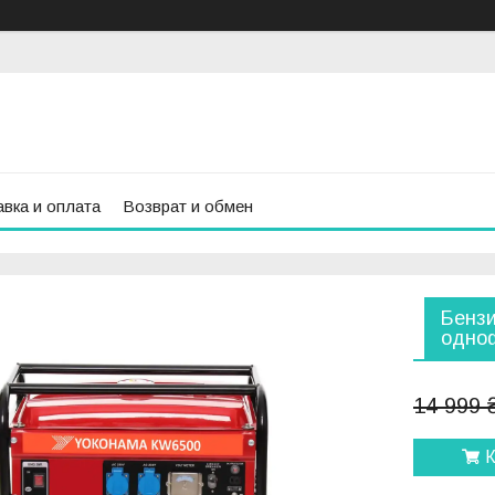
вка и оплата
Возврат и обмен
Бензи
одно
14 999 
К