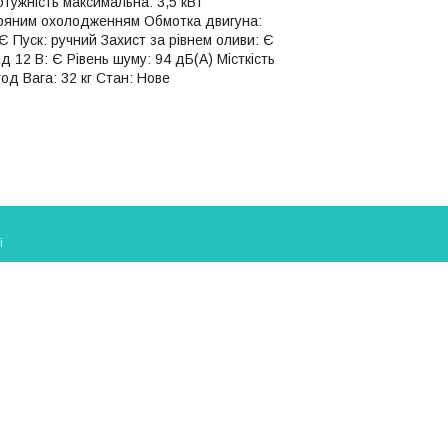
тужність максимальна: 3,5 кВт
вітряним охолодженням Обмотка двигуна:
Є Пуск: ручний Захист за рівнем оливи: Є
 12 В: Є Рівень шуму: 94 дБ(А) Місткість
од Вага: 32 кг Стан: Нове
і