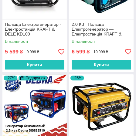
Польща Електрогенератор -
2.0 КВТ Польща
Електростанція KRAFT &
Електрогенератор —
DELE KD109
Електростанція KRAFT &
DELE KD (Kraft welle) 2,0 КВТ
В наявності
В наявності
5 599
6 599
₴
₴
9 999 ₴
10 999 ₴
Купити
Купити
–27%
Подарунок
–25%