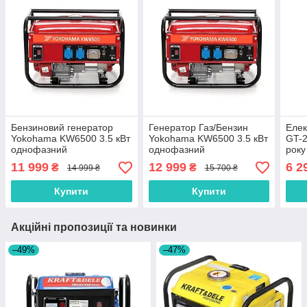
Бензиновий генератор
Генератор Газ/Бензин
Елек
Yokohama KW6500 3.5 кВт
Yokohama KW6500 3.5 кВт
GT-2
однофазний
однофазний
року
11 999
12 999
6 2
₴
₴
14 999 ₴
15 700 ₴
Купити
Купити
Акційні пропозиції та новинки
–49%
–47%