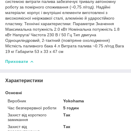
системою витрати палива забезпечує тривалу автономну
роботу за помірного споживання (~0,75 л/год). Надійні
матеріали: корпус і внутрішні елементи виготовлені з
високоякісної неіржавкої сталі, алюмінію й ударостійкого
пластику. Технічні характеристики: Параметри Значення
Максимальна потужність 2.0 кВт Номінальна потужність 1.8
кВт Напруга/ Частота 230 В / 50 Гц Тип двигуна
Одноциліндровий, 2-тактний (повітряне охолодження)
Місткість паливного бака 4 л Витрата палива ~0.75 л/год Вага
19 кг Габарити 53 x 33 x 47 см
Приховати
Характеристики
Основні
Виробник
Yokohama
Час безперервної роботи
5 годин
Захист від короткого
Так
замикання
Захист від
Так