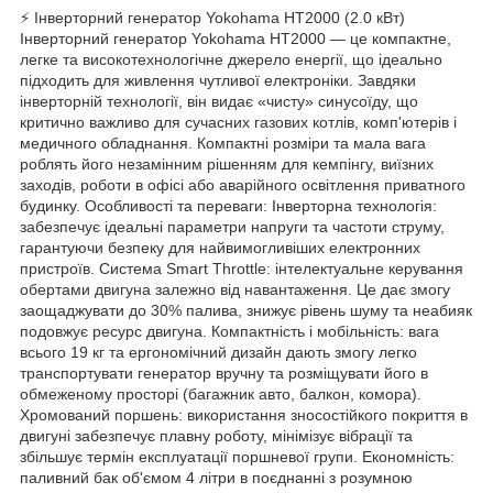
⚡ Інверторний генератор Yokohama HT2000 (2.0 кВт)
Інверторний генератор Yokohama HT2000 — це компактне,
легке та високотехнологічне джерело енергії, що ідеально
підходить для живлення чутливої електроніки. Завдяки
інверторній технології, він видає «чисту» синусоїду, що
критично важливо для сучасних газових котлів, комп'ютерів і
медичного обладнання. Компактні розміри та мала вага
роблять його незамінним рішенням для кемпінгу, виїзних
заходів, роботи в офісі або аварійного освітлення приватного
будинку. Особливості та переваги: Інверторна технологія:
забезпечує ідеальні параметри напруги та частоти струму,
гарантуючи безпеку для найвимогливіших електронних
пристроїв. Система Smart Throttle: інтелектуальне керування
обертами двигуна залежно від навантаження. Це дає змогу
заощаджувати до 30% палива, знижує рівень шуму та неабияк
подовжує ресурс двигуна. Компактність і мобільність: вага
всього 19 кг та ергономічний дизайн дають змогу легко
транспортувати генератор вручну та розміщувати його в
обмеженому просторі (багажник авто, балкон, комора).
Хромований поршень: використання зносостійкого покриття в
двигуні забезпечує плавну роботу, мінімізує вібрації та
збільшує термін експлуатації поршневої групи. Економність:
паливний бак об'ємом 4 літри в поєднанні з розумною