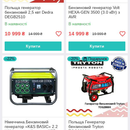
Польща генератор
Бензиновий генератор Volt
бензиновий 2,5 квт Dedra
HEXA-GEN 3500 (3.0 кВт) з
DEGB2510
AVR
В наявності
В наявності
10 999
14 999
₴
₴
14 999 ₴
19 999 ₴
Купити
Купити
–22%
–20%
Подарунок
Нiмеччина.Бензиновий
Польща Генератор
генератор «K&S BASIC» 2.2
бензиновий Tryton