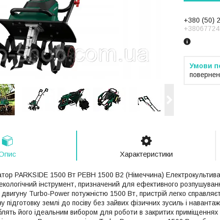
+380 (50) 
+38067724
повернен
Опис
Характеристики
атор PARKSIDE 1500 Вт PEBH 1500 B2 (Німеччина) Електрокульти
 екологічний інструмент, призначений для ефективного розпушуванн
двигуну Turbo-Power потужністю 1500 Вт, пристрій легко справляєт
у підготовку землі до посіву без зайвих фізичних зусиль і наванта
облять його ідеальним вибором для роботи в закритих приміщеннях 