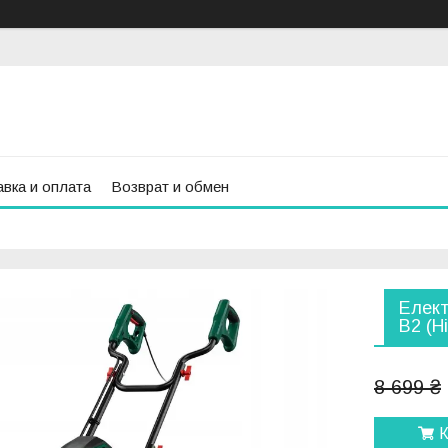
вка и оплата
Возврат и обмен
Елект
B2 (Н
8 699 ₴
К