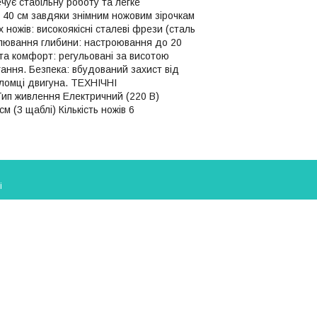
чує стабільну роботу та легке
і 40 см завдяки знімним ножовим зірочкам
 ножів: високоякісні сталеві фрези (сталь
гулювання глибини: настроювання до 20
 та комфорт: регульовані за висотою
гання. Безпека: вбудований захист від
оломці двигуна. ТЕХНІЧНІ
п живлення Електричний (220 В)
 (3 щаблі) Кількість ножів 6
і