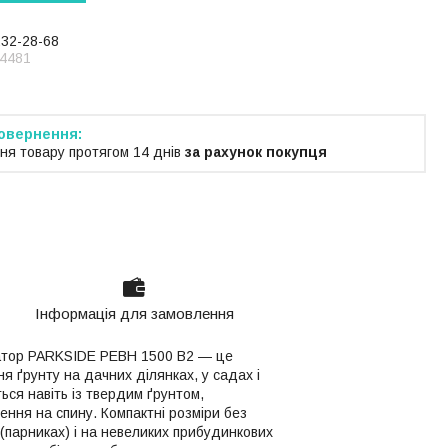
232-28-68
4481
ня товару протягом 14 днів
за рахунок покупця
Інформація для замовлення
ватор PARKSIDE PEBH 1500 B2 — це
я ґрунту на дачних ділянках, у садах і
ься навіть із твердим ґрунтом,
ження на спину. Компактні розміри без
(парниках) і на невеликих прибудинкових