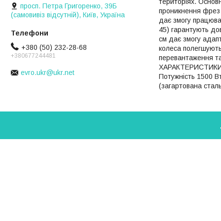
територіях. Основн
просп. Петра Григоренко, 39Б
проникнення фрез 
(самовивіз відсутній), Київ, Україна
дає змогу працюват
45) гарантують до
см дає змогу адапт
+380 (50) 232-28-68
колеса полегшують
+380677244481
перевантаження та
ХАРАКТЕРИСТИКИ: 
evro.ukr@ukr.net
Потужність 1500 Вт
(загартована сталь