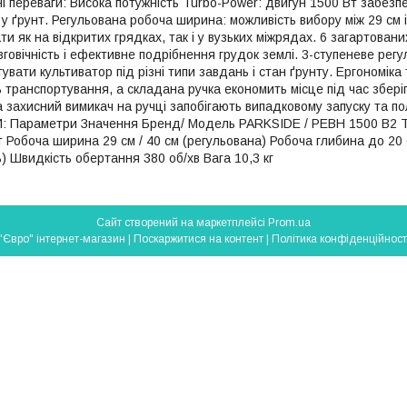
і переваги: Висока потужність Turbo-Power: двигун 1500 Вт забезпе
у ґрунт. Регульована робоча ширина: можливість вибору між 29 см 
и як на відкритих грядках, так і у вузьких міжрядах. 6 загартованих
вговічність і ефективне подрібнення грудок землі. 3-ступеневе ре
увати культиватор під різні типи завдань і стан ґрунту. Ергономіка
 транспортування, а складана ручка економить місце під час збері
 захисний вимикач на ручці запобігають випадковому запуску та п
Параметри Значення Бренд/ Модель PARKSIDE / PEBH 1500 B2 Ти
 Робоча ширина 29 см / 40 см (регульована) Робоча глибина до 20 см
) Швидкість обертання 380 об/хв Вага 10,3 кг
Сайт створений на маркетплейсі
Prom.ua
"Євро" інтернет-магазин |
Поскаржитися на контент
|
Політика конфіденційност