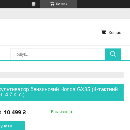
Кошик
Кошик
ультиватор бензиновий Honda GX35 (4-тактний
, 4.7 к. с.)
10 499 ₴
₴
В наявності
упити