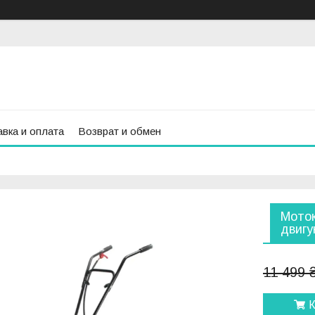
вка и оплата
Возврат и обмен
Моток
двигун
11 499 
К