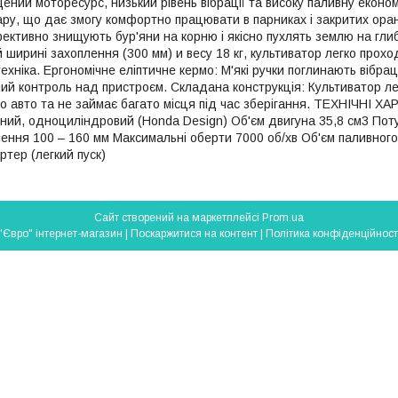
ений моторесурс, низький рівень вібрації та високу паливну еконо
гару, що дає змогу комфортно працювати в парниках і закритих ора
фективно знищують бур'яни на корню і якісно пухлять землю на гли
 ширині захоплення (300 мм) и весу 18 кг, культиватор легко прохо
ехніка. Ергономічне еліптичне кермо: М'які ручки поглинають вібрац
ий контроль над пристроєм. Складана конструкція: Культиватор л
го авто та не займає багато місця під час зберігання. ТЕХНІЧНІ
тний, одноциліндровий (Honda Design) Об'єм двигуна 35,8 см3 Пот
ення 100 – 160 мм Максимальні оберти 7000 об/хв Об'єм паливного 
ртер (легкий пуск)
Сайт створений на маркетплейсі
Prom.ua
"Євро" інтернет-магазин |
Поскаржитися на контент
|
Політика конфіденційност