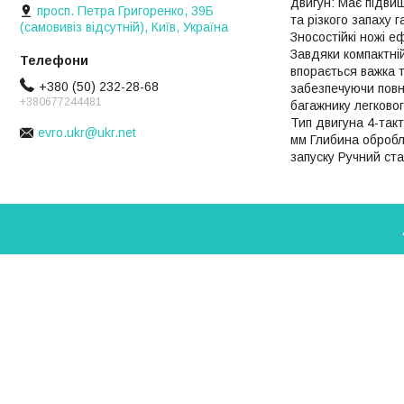
двигун: Має підвищ
просп. Петра Григоренко, 39Б
та різкого запаху 
(самовивіз відсутній), Київ, Україна
Зносостійкі ножі е
Завдяки компактній
впорається важка т
+380 (50) 232-28-68
забезпечуючи повн
+380677244481
багажнику легково
Тип двигуна 4-так
evro.ukr@ukr.net
мм Глибина обробл
запуску Ручний ста