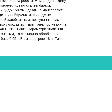
мність. Чиста робота: Немає їдкого диму
нжереях. Ковані сталеві фрези:
бину до 160 мм. Ідеальна маневровість:
дить у найвужчих місцях, де не
ію й запобігають зісковзуванню рук,
егко складається для транспортування в
 ХАРАКТЕРИСТИКИ: Параметри Значення
ужність 4,7 л.с. Ширина оброблення 300
бака 0,65 л Вага пристрою 18 кг Тип
і