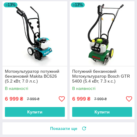
–13%
–13%
Мотокультуратор потужний
Потужний бензиновий
бензиновий Makita BC626
Мотокультуратор Bosch GTR
(5.2 кВт, 7.0 л.с.)
5400 (5.4 кВт, 7.3 к.с.)
мінікультуриватор для дачі
В наявності
В наявності
6 999
6 999
₴
₴
7 999 ₴
7 999 ₴
Купити
Купити
Показати ще