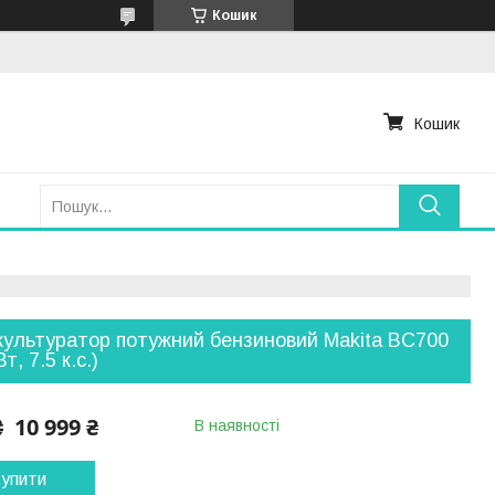
Кошик
Кошик
ультуратор потужний бензиновий Makita BC700
Вт, 7.5 к.с.)
10 999 ₴
₴
В наявності
упити