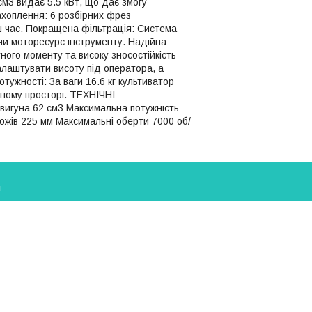
см3 видає 5.5 кВт, що дає змогу
ахоплення: 6 розбірних фрез
аш час. Покращена фільтрація: Система
чи моторесурс інструменту. Надійна
ного моменту та високу зносостійкість
алаштувати висоту під оператора, а
отужності: За ваги 16.6 кг культиватор
ному просторі. ТЕХНІЧНІ
игуна 62 см3 Максимальна потужність
 ножів 225 мм Максимальні оберти 7000 об/
і