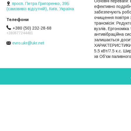
Основні переваги: 
просп. Петра Григоренко, 39Б
ефективно подрібн
(самовивіз відсутній), Київ, Україна
забезпечують робо
очищення повітря 
трансмісія: Редук
+380 (50) 232-28-68
вузлів. Ергономік
+380677244481
антивібраційна сис
залишається досит
evro.ukr@ukr.net
ХАРАКТЕРИСТИКИ: 
5.5 кВт/7.5 к.с. Ш
хв Об'єм паливного