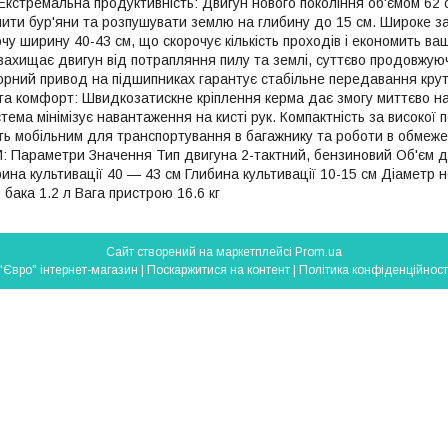
Екстремальна продуктивність: Двигун нового покоління об'ємом 62 
ити бур'яни та розпушувати землю на глибину до 15 см. Широке з
чу ширину 40-43 см, що скорочує кількість проходів і економить в
захищає двигун від потрапляння пилу та землі, суттєво продовжую
торний привод на підшипниках гарантує стабільне передавання крут
а та комфорт: Швидкозатискне кріплення керма дає змогу миттєво н
тема мінімізує навантаження на кисті рук. Компактність за високої п
ь мобільним для транспортування в багажнику та роботи в обмеже
Параметри Значення Тип двигуна 2-тактний, бензиновий Об'єм дв
ирина культивації 40 — 43 см Глибина культивації 10-15 см Діаметр
 бака 1.2 л Вага пристрою 16.6 кг
Сайт створений на маркетплейсі
Prom.ua
"Євро" інтернет-магазин |
Поскаржитися на контент
|
Політика конфіденційност