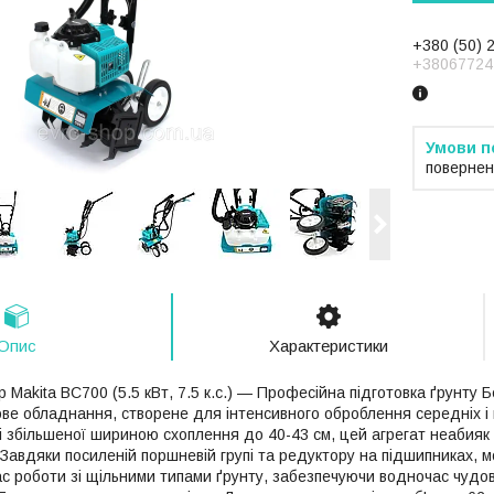
+380 (50) 
+38067724
повернен
Опис
Характеристики
 Makita BC700 (5.5 кВт, 7.5 к.с.) — Професійна підготовка ґрунту
ве обладнання, створене для інтенсивного оброблення середніх і
с. і збільшеної шириною схоплення до 40-43 см, цей агрегат неаби
. Завдяки посиленій поршневій групі та редуктору на підшипниках,
ас роботи зі щільними типами ґрунту, забезпечуючи водночас чудову