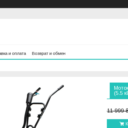
вка и оплата
Возврат и обмен
Моток
(5.5 к
11 999 
К