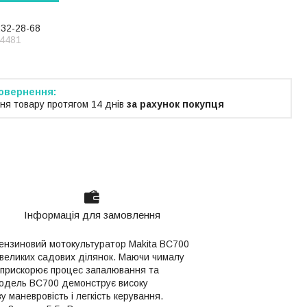
232-28-68
4481
ня товару протягом 14 днів
за рахунок покупця
Інформація для замовлення
 Бензиновий мотокультуратор Makita BC700
 великих садових ділянок. Маючи чималу
як прискорює процес запалювання та
 модель BC700 демонструє високу
 маневровість і легкість керування.