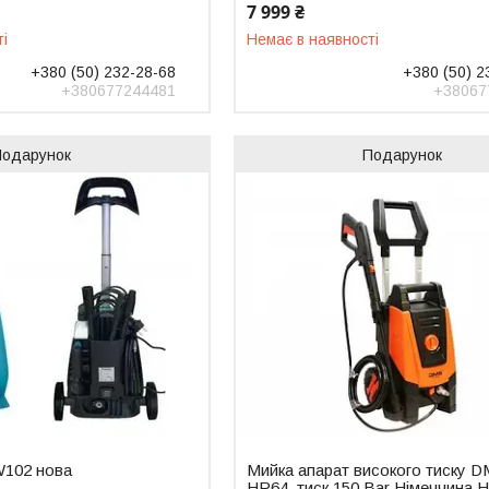
7 999 ₴
ті
Немає в наявності
+380 (50) 232-28-68
+380 (50) 2
+380677244481
+38067
Подарунок
Подарунок
W102 нова
Мийка апарат високого тиску 
HR64, тиск 150 Bar Німеччина 