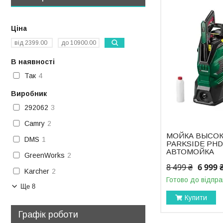
Ціна
В наявності
Так
4
Виробник
292062
3
Camry
2
МОЙКА ВЫСОК
DMS
1
PARKSIDE PHD 
АВТОМОЙКА
GreenWorks
2
8 499 ₴
6 999 
Karcher
2
Готово до відпра
Ще 8
Купити
Графік роботи