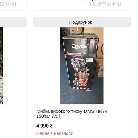
7244481
+380677244481
Подарунок
Мийка високого тиску DMS HR74
150bar 7.5 l
4 990 ₴
Немає в наявності