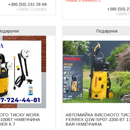
Немає в наявності
+380 (50) 232-28-68
+380 (50) 2
+380677244481
+38067
Подарунок
Подарунок
ОГО ТИСКУ WORK
АВТОМИЙКА ВИСОКОГО ТИС
3100ВТ НІМЕЧЧИНА
FERREX Q1W-SP07-2200 ВТ 1
ER K 7
BAR НІМЕЧЧИНА