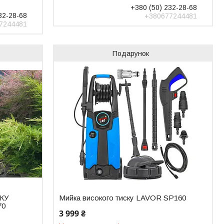
+380 (50) 232-28-68
32-28-68
+380677244481
7244481
Подарунок
КУ
Мийка високого тиску LAVOR SP160
70
3 999 ₴