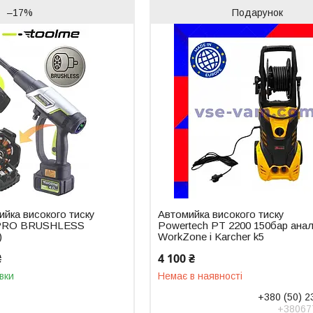
–17%
Подарунок
йка високого тиску
Автомийка високого тиску
 PRO BRUSHLESS
Powertech PT 2200 150бар ана
)
WorkZone і Karcher k5
₴
4 100 ₴
вки
Немає в наявності
+380 (50) 2
+38067