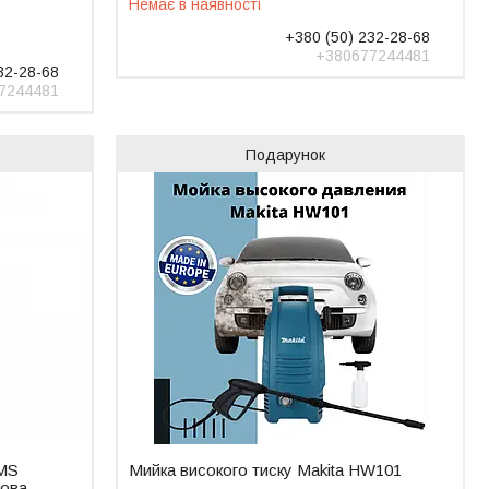
Немає в наявності
+380 (50) 232-28-68
+380677244481
32-28-68
7244481
Подарунок
DMS
Мийка високого тиску Makita HW101
Нова