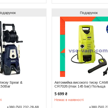
Подарунок
Подарунок
тиску Spear &
Автомийка високого тиску CA
150Bar
CR7026 (max 145 bar) Польща
5 699 ₴
ті
Немає в наявності
+380 (50) 232-28-68
+380 (50) 2