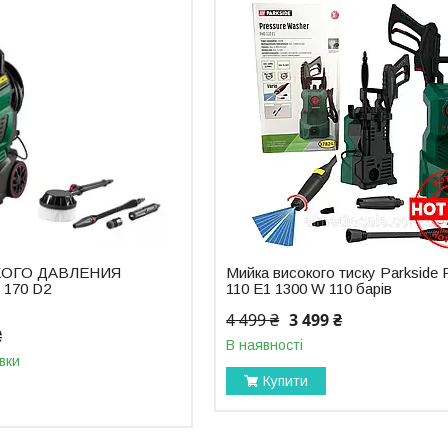
ОГО ДАВЛЕНИЯ
Мийка високого тиску Parkside
170 D2
110 E1 1300 W 110 барів
4 499 ₴
3 499 ₴
₴
В наявності
вки
Купити