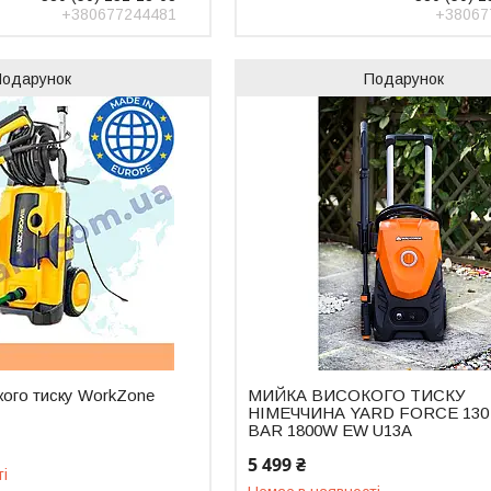
+380677244481
+38067
Подарунок
Подарунок
кого тиску WorkZone
МИЙКА ВИСОКОГО ТИСКУ
y
НІМЕЧЧИНА YARD FORCE 130
BAR 1800W EW U13A
5 499 ₴
ті