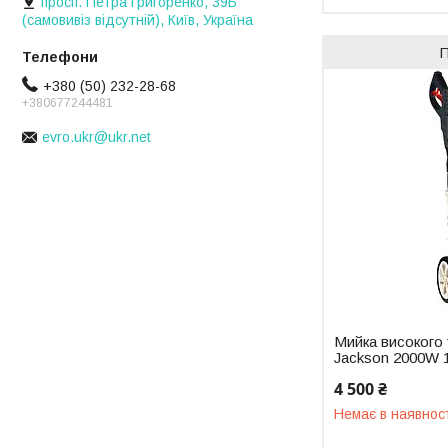
просп. Петра Григоренко, 39Б
(самовивіз відсутній), Київ, Україна
+380 (50) 232-28-68
+380677244481
evro.ukr@ukr.net
Мийка високого 
Jackson 2000W 
4 500 ₴
Немає в наявнос