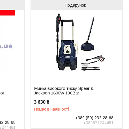
Подарунок
Мийка високого тиску Spear &
лог
Jackson 1800W 130Bar
3 630 ₴
Немає в наявності
+380 (50) 232-28-68
32-28-68
+380677244481
7244481