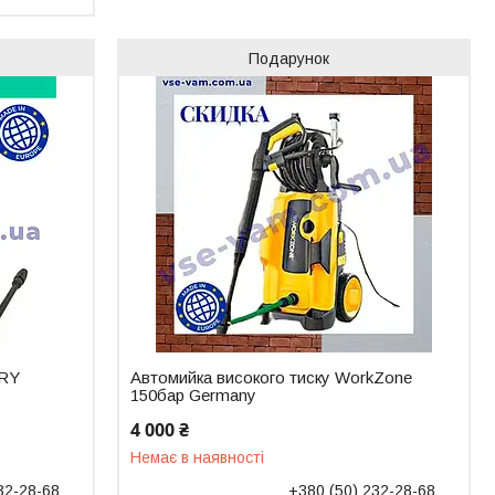
Подарунок
MRY
Автомийка високого тиску WorkZone
150бар Germany
4 000 ₴
Немає в наявності
32-28-68
+380 (50) 232-28-68