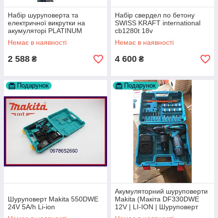
Набір шуруповерта та
Набір свердел по бетону
електричної викрутки на
SWISS KRAFT international
акумуляторі PLATINUM
cb1280t 18v
TOOLS CB1080T
Немає в наявності
Немає в наявності
2 588
4 600
₴
₴
Подарунок
Подарунок
Акумуляторний шуруповерти
Шуруповерт Makita 550DWE
Makita (Макіта DF330DWE
24V 5A/h Li-ion
12V | LI-ION | Шуруповерт
акумуляторний makita