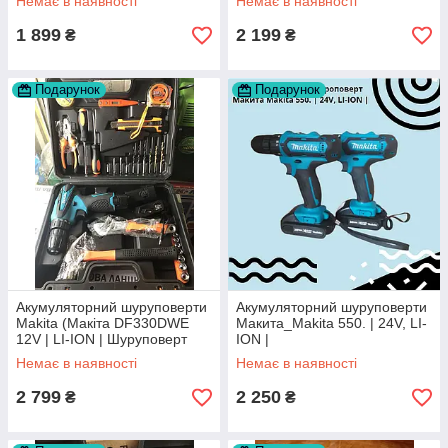
Немає в наявності
Немає в наявності
1 899
2 199
₴
₴
Подарунок
Подарунок
Акумуляторний шуруповерти
Акумуляторний шуруповерти
Makita (Макіта DF330DWE
Макита_Makita 550. | 24V, LI-
12V | LI-ION | Шуруповерт
ION |
акумуляторний makita
Немає в наявності
Немає в наявності
2 799
2 250
₴
₴