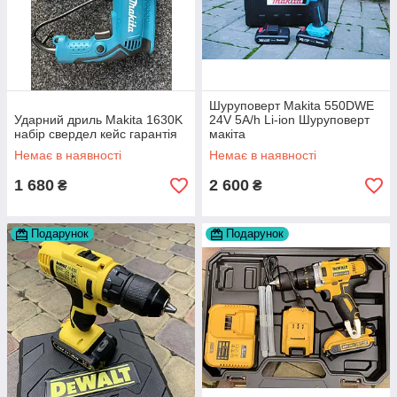
Шуруповерт Makita 550DWE
Ударний дриль Makita 1630K
24V 5A/h Li-ion Шуруповерт
набір свердел кейс гарантія
макіта
Немає в наявності
Немає в наявності
1 680
2 600
₴
₴
Подарунок
Подарунок